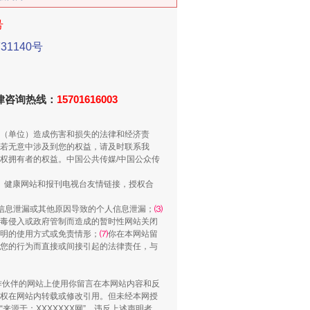
号
1140号
新中国诞生的见证
法律咨询热线：
15701616003
（单位）造成伤害和损失的法律和经济责
若无意中涉及到您的权益，请及时联系我
权拥有者的权益。中国公共传媒/中国公众传
、健康网站和报刊电视台友情链接，授权合
信息泄漏或其他原因导致的个人信息泄漏；
⑶
毒侵入或政府管制而造成的暂时性网站关闭
明的使用方式或免责情形；
⑺
你在本网站留
您的行为而直接或间接引起的法律责任，与
千亩耕地变“别墅”
合作伙伴的网站上使用你留言在本网站内容和反
权在网站内转载或修改引用。但未经本网授
源于：XXXXXXX网”。违反上述声明者，