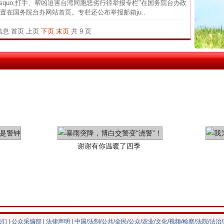
&rsquo;打手、帮凶迫害台湾同胞恶劣行径举报专栏"在国务院台办政
茶叶“炒上天”
官方
在国务院台办网站首页。专栏还公布举报邮箱ju..
从“无
条信息
首页
上页
下页
末页
共 9 页
最高
事故致
四川1
谢谢有你温暖了四季
我们
|
公众采编部
|
法律声明
| 中国/法制/公共/全民/公众/农业/文化/视频/检察/法院/法治