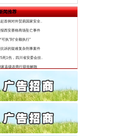
6家美国实体采取反制措..
新闻推荐
起首例对外贸易国家安全..
通报西安赛格商场坠亡事件
产可执”到“全额执行”
检抗诉的疑难复杂刑事案件
5死1伤，四川省安委会挂..
0家县级农商行获批解散
守，一别两宽：这场老年..
条伤亲情 巡回调解促和..
保费，离婚时为何要分走一..
誉，不得录用为公务员
目出狱后办书院暴力管教..
公安厅征集新型黑恶违法..
6家美国实体采取反制措..
起首例对外贸易国家安全..
“神药”背后的真相