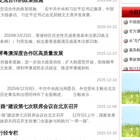
交流合作的政策措施
2026-04-13
中方对
交流合作的政策措施 应中共中央和习近平总书记邀请，中国
今日
中国发
来大陆参访。习近平总书记会见郑丽文主席并发表重..
官方
2026-03-23
从“无
24年3月23日，香港特区历史性完成香港基本法第23条立
条例》）刊宪实施，标志着香港圆满完成基本法第23条..
最高
事故致
琴粤澳深度合作区高质量发展
2025-12-23
四川1
持服务措施，进一步加大政策供给，扩大制度型开放，助推横琴
元发展、便利琴澳居民生活就业、推进琴澳规则衔..
半生相
2025-12-10
一纸欠
2025年12月8日，中共中央政治局委员、外交部长王毅在北京
26万
历史事实和法理经纬作了全面阐述。 王毅表示..
杨天
一路”建设第七次联席会议在北京召开
2025-12-08
传销头
路"建设第七次联席会议在北京召开 12月5日上午，国家发展
四川省
府共同召开支持澳门全面参与和助力"一带一路"..
中方对
行径专栏
2025-03-26
中国发