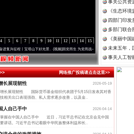
事关公共资
《生态环境
读
四部门印发
多部门联合
《美丽中国
4
5
6
7
8
9
10
11
12
13
14
15
未来五年，
兴征程丨宝塔山下好光景..
·[视频]
因党而生 为党而战——百年“纪”事⑧加强纪律..
·[视频
事关人工智
>>
网络推广投稿请点击这里>>
增长展现韧性
2026-05-19
半生相
长展现韧性 国际货币基金组织代表团于5月15日发表其对香
一纸欠
技相关出口表现强劲、私人需求逐步改善，以及金..
26万
国人自己手中
2026-04-14
杨天
掌握在中国人自己手中 近日，习近平总书记在北京会见中国
传销头
要讲话。习近平总书记着眼中华民族整体利益和长..
四川省