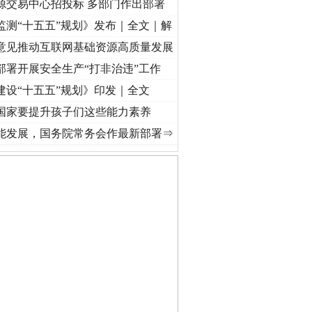
源交易中心招投标 多部门作出部署
监测“十五五”规划》发布｜全文｜解
意见推动互联网基础资源高质量发展
部署开展安全生产“打非治违”工作
建设“十五五”规划》印发｜全文
国家要提升孩子们这些能力素养
]
牢记初心使命 奋进复兴征程丨“转折之城”激荡..
·[视频]
牢记初心使命 奋进复兴征程丨红
能发展，国务院常务会作最新部署⇒
守，一别两宽：这场老年..
条伤亲情 巡回调解促和..
保费，离婚时为何要分走一..
誉，不得录用为公务员
目出狱后办书院暴力管教..
公安厅征集新型黑恶违法..