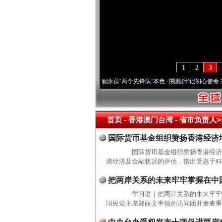
1
2
3
0周年 深刻改变雪域高原..
·[视频]
永葆“两个先锋队”本色
·[视频]
牢记初心使命 奋进复
首页
- 香港澳门台湾 -
省市负责人>
国际货币基金组织赞扬香港经济
国际货币基金组织赞扬香港经济增
港经济及金融状况的评估，指出受惠于科
把两岸关系的未来牢牢掌握在中
学习语｜把两岸关系的未来牢牢
国民党主席郑丽文率领的访问团并发表重