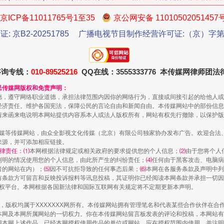
京ICP备11011765号1至35
京公网安备 11010502051457
证: 京B2-20251785
广播电视节目制作经营许可证:（京）字第3
今年投资意愿榜揭晓
咨询专线：
010-89525216
QQ在线：3555333776 本传媒网律师团
民传媒网版权和免责声明：
德，遵守网络职业道德，承担法律范围内因你的网络行为，直接或间接引起的给他人或
经济责任。维护各国宪法，保障公民的言论自由和新闻自由。本传媒网站中的部份信息
请来函来电说明本网站提供内容系本人或法人版权所有，网站有权先行撤除，以保护版
传媒等传媒网站，由众全影视文化传媒（北京）有限公司独家协办发布广告。欢迎合法
来源，并可添加相应链接。
律责任：⑴
本网根据法律规定或相关政府的要求提供您的个人信息；
⑵
由于您将个人
列明的情况使用您的个人信息，由此所产生的纠纷责任；
⑷
任何由于黑客攻击、电脑病
者的网站在内）；
⑸
因不可抗拒导致的任何事态后果；
⑹
本网在各服务条款及声明中列
有条款方可留言和反映投诉报料等讯息投稿，其证明你已经阅读本网条款并承担一切因
魏明亮严重违纪违法案透视
语权平台。本网根据各国新法律和国际互联网有关规定将不定期更新本声明。
作品，版权均属于XXXXXXX网所有。本传媒网站拥有管理笔名和代表某些合作伙伴在
本网及本网所属网站的一切权力。你在本传媒网站留言板发表的评论和投稿，本网站有
本网上述作品。已经本网授权使用作品的单位或网站，应在授权范围内使用，并注明“来