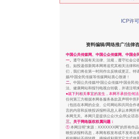
ICP许可
在谋一域中谋全局
资料编辑/网络推广/法律
中国公共传媒网、中国公众传媒网、中国全
一、
遵守各国有关法律、法规，遵守社会公
任。如投递假新闻本网将追究其相关法律和
们，我们将在第一时间作出反映或更正。特
媒/中国全民传媒等传媒网站衷心致谢！
二、
中国公共传媒/中国公众传媒/中国全民
法、健康网站和报刊电视台转载，并请注明
●就下列相关事宜的发生，本网不承担任何法
任何第三方根据本网各服务条款及声明中所
（包括在本网的企业、公司网站和共同合作
习近平的博鳌关键词
言的内容和反映投诉报料讯息人承认本网所
本网无关。本网只是提供公众/大众/民众话
三、关于网络版权权属问题：
①
本网注明“来源：XXXXXXX网”的所有
映投诉报料讯息，本网有权发布或不发布在
权的网站不得转载、摘编或利用其它方式使用