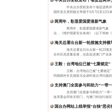
中央台办受权发布十项促进两岸
中央台办受权发布十项促进两岸
国民党主席郑丽文率团于4月7日至12日
两周年，彰显爱国爱港新气象
两周年，彰显爱国爱港新气象 20
法，《维护国家安全条例》（以下简称《
海关总署出台新一轮措施支持横
海关总署近日出台新一轮23项支
合作区高质量发展，涉及促进澳门产业多
王毅：台湾地位已被“七重锁定”
王毅：台湾地位已被"七重锁定" 
同德国外长瓦德富尔会谈时就台湾问题的
支持澳门全面参与和助力“一带
支持澳门全面参与和助力"一带一
改革委会同有关部门，与澳门特别行政区政
国台办网站上线举报“台独”恶劣
网上购药对药下症？