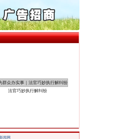
通报西安赛格商场坠亡事件
产可执”到“全额执行”
检抗诉的疑难复杂刑事案件
5死1伤，四川省安委会挂..
0家县级农商行获批解散
法官巧妙执行解纠纷
/新闻网