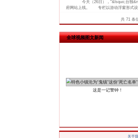
今天（26日），"&lsquo;台独
府网站上线。 专栏以游动浮窗形式设置
共 71 
全球视频图文新闻
这是一记警钟！
关于