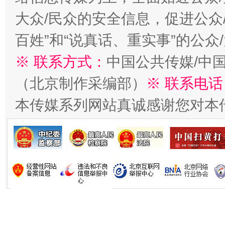
今
大众/民众的安全信息，促进公众
在谋一域中谋全局
百姓”和“说真话、重实事”的公众
※ 联系方式：
中国公共传媒/中
（北京制作采编部）
※ 联系电话
本传媒系列网站真诚感谢您对本
习近平的博鳌关键词
魏明亮