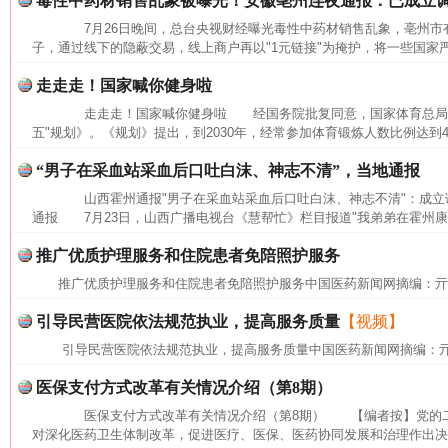
毒性中药材销售乱象被曝光！安徽亳州连夜通报：已成立
7月26日晚间，总台央视财经曝光毒性中药材销售乱象，亳州市有
子，通过线下的隐蔽交易，线上商户再以"1元链接"为掩护，将一些国家严
走走走！国家喊你健身啦
走走走！国家喊你健身啦 经国务院批复同意，国家体育总局近
五"规划》。《规划》提出，到2030年，经常参加体育锻炼人数比例达到
“男子在采血站采血后口吐白沫、神志不清”，当地通报
山西霍州通报"男子在采血站采血后口吐白沫、神志不清"：成
通报 7月23日，山西广播电视台《慧帮忙》栏目报道"我弟弟在霍州康
推广优质护理服务和住院患者免陪照护服务
推广优质护理服务和住院患者免陪照护服务中国医药新闻网摘编：
引导民营医院依法规范执业，提高服务质量
【视频】
引导民营医院依法规范执业，提高服务质量中国医药新闻网摘编：
医保支付方式改革有关情况介绍（第8期）
医保支付方式改革有关情况介绍（第8期） 【编者按】党的二
网上购药对药下症？
对深化医药卫生体制改革，促进医疗、医保、医药协同发展和治理作出决策