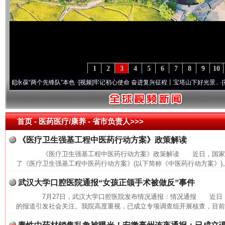
1
2
3
4
5
6
7
8
9
10
永葆“两个先锋队”本色
·[视频]
牢记初心使命 奋进复兴征程丨宝塔山下好光景..
·[视频]
因
首页
- 医药医疗/康养 -
省市负责人>>>
《医疗卫生强基工程中医药行动方案》政策解读
《医疗卫生强基工程中医药行动方案》政策解读 近日，国家中
了《医疗卫生强基工程中医药行动方案》(以下简称《中医药行动方案》)。
武汉大学口腔医院通报“女孩正颌手术被做反”事件
7月27日，武汉大学口腔医院发布情况通报：情况通报 近日
的报道引发社会关注。我院高度重视，已成立专项调查组开展核查，目前，