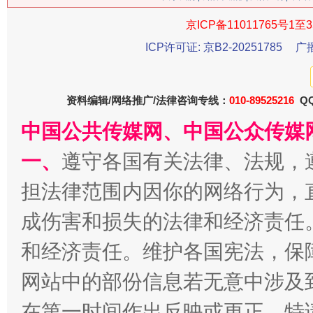
京ICP备11011765号1至3
今
ICP许可证: 京B2-20251785
广
在谋一域中谋全局
资料编辑/网络推广/法律咨询专线：
010-89525216
QQ
中国公共传媒网、中国公众传媒
一、
遵守各国有关法律、法规，
担法律范围内因你的网络行为，
成伤害和损失的法律和经济责任
习近平的博鳌关键词
魏明亮
和经济责任。维护各国宪法，保
网站中的部份信息若无意中涉及
在第一时间作出反映或更正。特