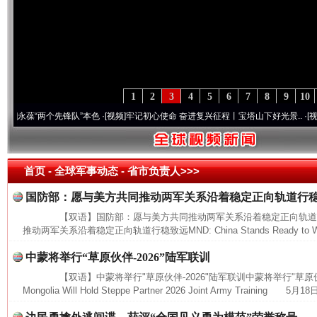
1
2
3
4
5
6
7
8
9
10
葆“两个先锋队”本色
·[视频]
牢记初心使命 奋进复兴征程丨宝塔山下好光景..
·[视频]
因党
首页
- 全球军事动态 -
省市负责人>>>
国防部：愿与美方共同推动两军关系沿着稳定正向轨道行
【双语】国防部：愿与美方共同推动两军关系沿着稳定正向轨道
推动两军关系沿着稳定正向轨道行稳致远MND: China Stands Ready to Work
中蒙将举行“草原伙伴-2026”陆军联训
【双语】中蒙将举行"草原伙伴-2026"陆军联训中蒙将举行"草原伙伴-20
Mongolia Will Hold Steppe Partner 2026 Joint Army Training 5月18