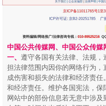
关于我们
|
公众采编部
|
法律声明
| 中国
京ICP备11011765号1至3
今
在谋一域中谋全局
ICP许可证: 京B2-20251785
广
资料编辑/网络推广/法律咨询专线：
010-89525216
QQ
中国公共传媒网、中国公众传媒
一、
遵守各国有关法律、法规，
担法律范围内因你的网络行为，
习近平的博鳌关键词
成伤害和损失的法律和经济责任
魏明亮
和经济责任。维护各国宪法，保
网站中的部份信息若无意中涉及