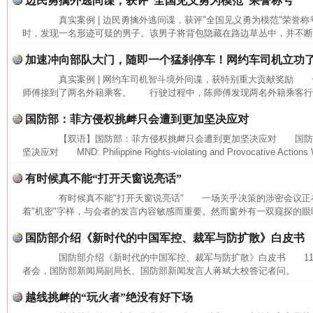
边民勇擒外逃间谍，获评“全国见义勇为模范”荣誉称号
真实案例 | 边民勇擒外逃间谍，获评"全国见义勇为模范"荣誉
时，发现一名形迹可疑的男子。该男子将背包隐藏在路边草丛中，并不断向
加速冲向部队大门，随即一个猛刹停车！网约车司机立功
真实案例 | 网约车司机智斗境外间谍，获特别重大贡献奖励 
师傅接到了两名外籍乘客。 行驶过程中，陈师傅发现两名外籍乘客行为
国防部：菲方侵权挑衅只会遭到更加坚决应对
【双语】国防部：菲方侵权挑衅只会遭到更加坚决应对 国防
坚决应对 MND: Philippine Rights-violating and Provocative Actions Wi
有时候真不能“打开天窗说亮话”
有时候真不能"打开天窗说亮话" 一场关乎决策的涉密会议正
着"机密"字样，与会者的发言内容敏感而重要。然而窗外有一双窥探的眼睛
国防部介绍《新时代的中国军控、裁军与防扩散》白皮书
国防部介绍《新时代的中国军控、裁军与防扩散》白皮书 11月
者会，国防部新闻局副局长、国防部新闻发言人蒋斌大校答记者问。 记
网上购药对药下症？
越线挑衅的“玩火者”绝没有好下场