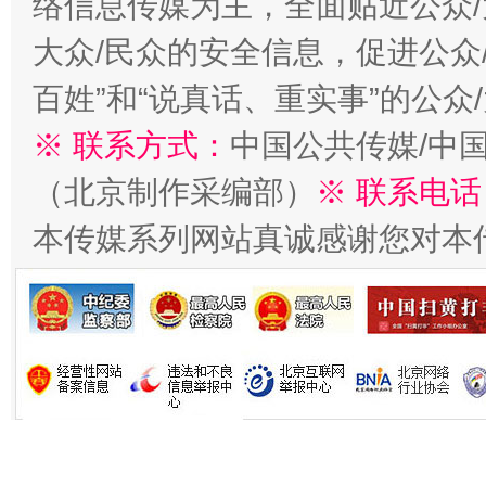
络信息传媒为主，全面贴近公众/
今
在谋一域中谋全局
大众/民众的安全信息，促进公众
百姓”和“说真话、重实事”的公众
※ 联系方式：
中国公共传媒/中
（北京制作采编部）
※ 联系电话
本传媒系列网站真诚感谢您对本
习近平的博鳌关键词
魏明亮