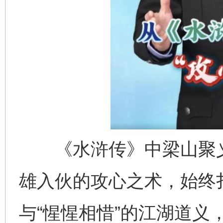
《水浒传》中梁山聚义
雄入伙的攻心之术，始终扎
与“惺惺相惜”的江湖道义