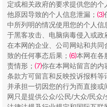
定或相关政府的要求提供您的个
他原因导致的个人信息泄漏；
⑶
揭批美国五大"原罪"
"炒
中所列明的情况使用您的个人信
于黑客攻击、电脑病毒侵入或政
在本网的企业、公司网站和共同
致的任何事态后果；
⑹
本网在各
责情形；
⑺
你在本网站留言的内
条款方可留言和反映投诉报料等
解纷+调解+退费，一次搞定
并承担一切因您的行为而直接或
网只是提供公众/公民/大众/民