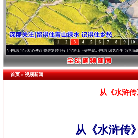
1
2
3
4
5
6
7
8
9
10
]
牢记初心使命 奋进复兴征程丨宝塔山下好光景..
·[视频]
因党而生 为党而战——百年“纪
首页
»
视频新闻
从《水浒传
从《水浒传》