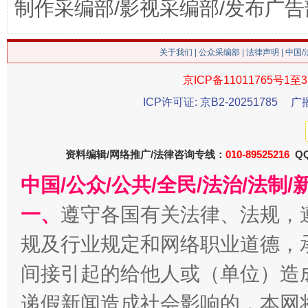
制作采编部/影视采编部/发布广告
关于我们
|
公众采编部
|
法律声明
| 中国
京ICP备11011765号1至3
ICP许可证: 京B2-20251785
广
今
在谋一域中谋全局
资料编辑/网络推广/法律咨询专线：
010-89525216
QQ
中国/公众/公共/全民/法治/法
一、
遵守各国有关法律、法规，
规及行业规定和网络职业道德，
间接引起的给他人或（单位）造
习近平的博鳌关键词
递假新闻造成社会影响的，本网
魏明亮