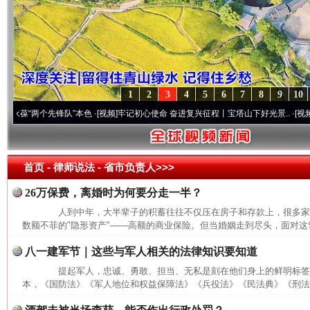
1
2
3
4
5
6
7
8
9
10
“两个先锋队”本色
·[视频]
牢记初心使命 奋进复兴征程丨宝塔山下好光景..
·[视频]
因党而
首页
- 律师说法 -
省市负责人>>>
26万保费，离婚时为何要分走一半？
人到中年，大半辈子的积蓄往往不仅压在房子和存款上，很多家
数额不菲的"隐形资产"——高额的商业保险。但当婚姻走到尽头，面对这笔
八一建军节｜这些与军人相关的法律知识要知道
提起军人，忠诚、勇敢、担当、无私是刻在他们身上的鲜明标签
本，《国防法》《军人地位和权益保障法》《兵役法》《民法典》《刑法》