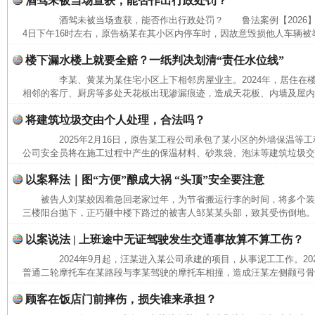
酒驾未被当场查获，能否作出行政处罚？
酒驾未被当场查获，能否作出行政处罚？ 鲁法案例【2026】3
4日下午16时左右，原告杨某在其小区内停车时，因故意毁损他人车辆被举
楼下漏水楼上就要全赔？一纸判决划清“责任水位线”
李某、黄某为某住宅小区上下相邻房屋业主。2024年，居住在
相邻的客厅、厨房等多处天花板出现渗漏痕迹，造成天花板、内墙及屋内沙
将建筑垃圾交由个人处理，合法吗？
2025年2月16日，原告某工程公司承包了某小区的外墙保温等工程。
公司安全员将在施工过程中产生的保温材料、砂浆袋、泡沫等建筑垃圾交给
以案释法｜图“方便”酿成大祸 “头顶”安全要注意
被告人刘某姣因着急回老家过年，为节省搬运行李的时间，将多个
三楼阳台抛下，正巧砸中楼下路过的被害人邹某某头部，致其受伤倒地。经
以案说法 | 上班途中无证驾驶发生交通事故算不算工伤？
2024年9月起，汪某进入某公司承建的项目，从事泥工工作。2025
普通二轮摩托车在某路段与李某驾驶的摩托车相撞，造成汪某左侧颧弓骨折
顾客在饭店门前摔伤，损失谁来承担？
网上购药对药下症？