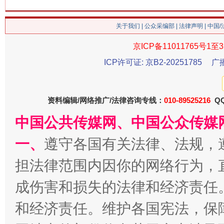
关于我们
|
公众采编部
|
法律声明
| 中国
今
在谋一域中谋全局
京ICP备11011765号1至3
ICP许可证: 京B2-20251785
广
资料编辑/网络推广/法律咨询专线：
010-89525216
QQ
中国公共传媒网、中国公众传媒
一、
遵守各国有关法律、法规，
担法律范围内因你的网络行为，
习近平的博鳌关键词
魏明亮
成伤害和损失的法律和经济责任
和经济责任。维护各国宪法，保