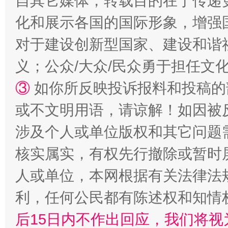
自其它媒体，转载目的在于传递
化和展示各国的国际形象，增强
对于建设创新型国家、建设和谐
义；公众/大众/民众勇于担任文
招工难、用工荒背后
③
如你所反映投诉报料和投稿的
或不文明用语，请谅解！如因被
涉及个人或单位版权和其它问题
核实属实，有权先行撤除或暂时
人或单位，本网根据有关法律法
利，任何公民都有陈述权和知情
网上购药对药下症？
后15日内不作出回应，我们将视