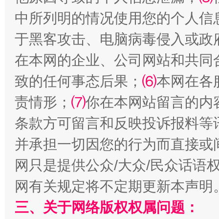
中所列明的情况使用您的个人信
于黑客攻击、电脑病毒侵入或政
在本网的企业、公司网站和共同
致的任何事态后果；
⑹
本网在各
责情形；
⑺
你在本网站留言的内
条款方可留言和反映投诉报料等
解纷+调解+退费，一次搞定
并承担一切因您的行为而直接或
网只是提供公众/大众/民众话语
网有关规定将不定期更新本声明
三、关于网络版权权属问题：