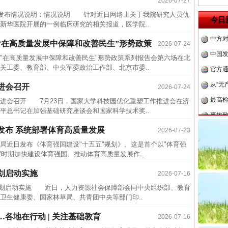
2026-07-27
四川省
发布情况说明：情况说明 针对近日网络上关于我院研究人员仇
今日
新华医院开展的一例临床研究的相关报道，医学院..
中方对
中国发
“在高质量发展中保障和改善民生”形势政策
2026-07-24
在高质量发展中保障和改善民生"形势政策系列报告会第六场在北
官方
工委、教育部、中央军委政治工作部、北京市委..
从“无
进会召开
2026-07-24
最高
会召开 7月23日，国家大学科技园优化重塑工作推进会在济
事故致
平总书记在加强基础研究座谈会和国家科学技术奖..
近期涉
发布 系统部署体育高质量发展
2026-07-23
半生相
近日发布《体育强国建设"十五五"规划》。这是首个以"体育强
一纸欠
"时期加快建设体育强国、推动体育高质量发展作..
26万
划启动实施
2026-07-16
杨天
划启动实施 近日，人力资源社会保障部会同中央组织部、教育
传销头
卫生健康委、国家林草局、共青团中央等部门印..
四川省
各地在行动 | 关注基础教育
2026-07-16
中方对