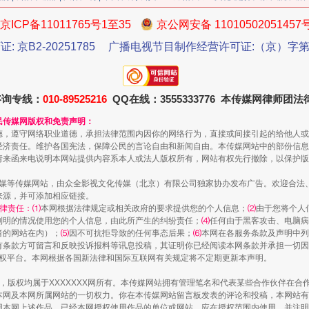
京ICP备11011765号1至35
京公网安备 11010502051457
证: 京B2-20251785
广播电视节目制作经营许可证:（京）字第3
今年投资意愿榜揭晓
咨询专线：
010-89525216
QQ在线：3555333776 本传媒网律师团
民传媒网版权和免责声明：
德，遵守网络职业道德，承担法律范围内因你的网络行为，直接或间接引起的给他人或
经济责任。维护各国宪法，保障公民的言论自由和新闻自由。本传媒网站中的部份信息
请来函来电说明本网站提供内容系本人或法人版权所有，网站有权先行撤除，以保护版
传媒等传媒网站，由众全影视文化传媒（北京）有限公司独家协办发布广告。欢迎合法
来源，并可添加相应链接。
律责任：⑴
本网根据法律规定或相关政府的要求提供您的个人信息；
⑵
由于您将个人
列明的情况使用您的个人信息，由此所产生的纠纷责任；
⑷
任何由于黑客攻击、电脑病
者的网站在内）；
⑸
因不可抗拒导致的任何事态后果；
⑹
本网在各服务条款及声明中列
有条款方可留言和反映投诉报料等讯息投稿，其证明你已经阅读本网条款并承担一切因
语权平台。本网根据各国新法律和国际互联网有关规定将不定期更新本声明。
魏明亮严重违纪违法案透视
作品，版权均属于XXXXXXX网所有。本传媒网站拥有管理笔名和代表某些合作伙伴在
本网及本网所属网站的一切权力。你在本传媒网站留言板发表的评论和投稿，本网站有
本网上述作品。已经本网授权使用作品的单位或网站，应在授权范围内使用，并注明“来