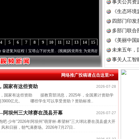
事关公共资
《生态环境
读
四部门印发
多部门联合
《美丽中国
4
5
6
7
8
9
10
11
12
13
14
15
未来五年，
复兴征程丨宝塔山下好光景..
·[视频]
因党而生 为党而战——百年“纪”事⑧加强纪律..
·[
事关人工智
网络推广投稿请点击这里>>
，国家有这些资助
2026-07-28
近期涉
国家有这些资助 据教育部消息，2025年，全国累计资助学
半生相
超3900亿元。 哪些学生可以享受资助？资助标准..
一纸欠
—阿坝州三大球赛在茂县开幕
2026-07-27
26万
吧·少年"2026年阿坝州"萌芽杯·希望杯"三大球比赛在茂县盛大开
日丽，朝气满赛场。2026年7月27日..
杨天
传销头