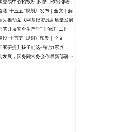
源交易中心招投标 多部门作出部署
监测“十五五”规划》发布｜全文｜解
意见推动互联网基础资源高质量发展
部署开展安全生产“打非治违”工作
建设“十五五”规划》印发｜全文
国家要提升孩子们这些能力素养
视频]
牢记初心使命 奋进复兴征程丨“转折之城”激荡..
·[视频]
牢记初心使命 奋进复兴征程丨
能发展，国务院常务会作最新部署⇒
私家车群死群伤事故多发..
守，一别两宽：这场老年..
条伤亲情 巡回调解促和..
保费，离婚时为何要分走一..
誉，不得录用为公务员
目出狱后办书院暴力管教..