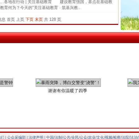
各地在行动 | 关注基础教育 建设教育强国，基点在基础教
育何为？今天的"关注基础教育 · 筑基兴教..
中国发
茶叶“炒上天”
官方
条信息
首页
上页
下页
末页
共 128 页
从“无
最高
事故致
谢谢有你温暖了四季
我们
|
公众采编部
|
法律声明
| 中国/法制/公共/全民/公众/农业/文化/视频/检察/法院/法治