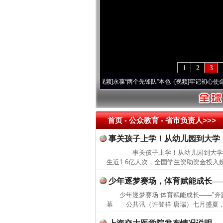
1
2
3
20周年 深刻改变雪域高原..
·[视频]
永葆“两个先锋队”本色
·[视频]
牢记初心使命 奋进
首页
- 公众教育 -
省市负责人>>>
事关孩子上学！从幼儿园到大学
事关孩子上学！从幼儿园到大学，
生近1.6亿人次，全国学生资助资金投入
少年逐梦赛场，体育赋能成长—
少年逐梦赛场 体育赋能成长——"奔跑
幕 公共讯（许登祥 唐瑞）七月盛夏，风和