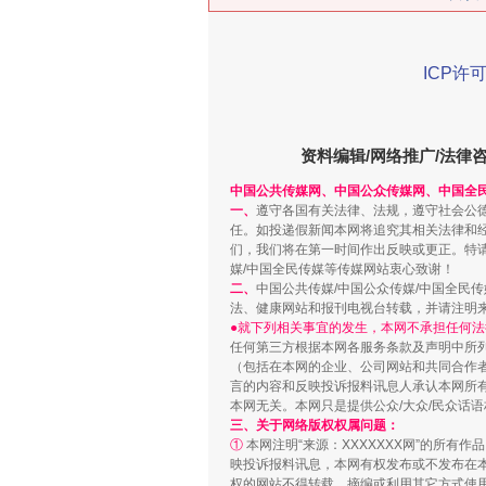
ICP许可
在谋一域中谋全局
资料编辑/网络推广/法律
中国公共传媒网、中国公众传媒网、中国全
一、
遵守各国有关法律、法规，遵守社会公
任。如投递假新闻本网将追究其相关法律和
们，我们将在第一时间作出反映或更正。特
媒/中国全民传媒等传媒网站衷心致谢！
二、
中国公共传媒/中国公众传媒/中国全民
法、健康网站和报刊电视台转载，并请注明
●就下列相关事宜的发生，本网不承担任何法
任何第三方根据本网各服务条款及声明中所
（包括在本网的企业、公司网站和共同合作
言的内容和反映投诉报料讯息人承认本网所
习近平的博鳌关键词
本网无关。本网只是提供公众/大众/民众话
三、关于网络版权权属问题：
①
本网注明“来源：XXXXXXX网”的所有
映投诉报料讯息，本网有权发布或不发布在
权的网站不得转载、摘编或利用其它方式使用