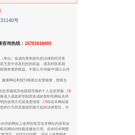
号
1140号
新中国诞生的见证
法律咨询热线：
15701616003
（单位）造成伤害和损失的法律和经济责
若无意中涉及到您的权益，请及时联系我
权拥有者的权益。中国公共传媒/中国公众传
、健康网站和报刊电视台友情链接，授权合
信息泄漏或其他原因导致的个人信息泄漏；
⑶
毒侵入或政府管制而造成的暂时性网站关闭
明的使用方式或免责情形；
⑺
你在本网站留
您的行为而直接或间接引起的法律责任，与
千亩耕地变“别墅”
合作伙伴的网站上使用你留言在本网站内容和反
权在网站内转载或修改引用。但未经本网授
源于：XXXXXXX网”。违反上述声明者，