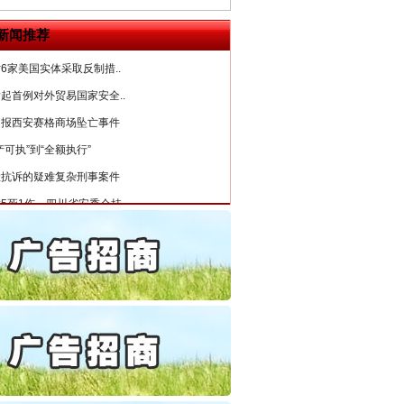
公安厅征集新型黑恶违法..
新闻推荐
6家美国实体采取反制措..
起首例对外贸易国家安全..
通报西安赛格商场坠亡事件
产可执”到“全额执行”
检抗诉的疑难复杂刑事案件
5死1伤，四川省安委会挂..
私家车群死群伤事故多发..
守，一别两宽：这场老年..
条伤亲情 巡回调解促和..
保费，离婚时为何要分走一..
誉，不得录用为公务员
目出狱后办书院暴力管教..
公安厅征集新型黑恶违法..
6家美国实体采取反制措..