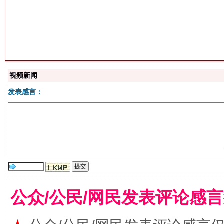
生
“刷贴”乱象丛生
视频新闻
发表感言：
揭批美国五大"原罪"
"炒
公众/公民/网民发表评论感