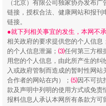
（北京）有限公司独家协办发布广
链接，授权合法、健康网站和报刊
生
链接。
“刷贴”乱象丛生
●就下列相关事宜的发生，本网不
相关政府的要求提供您的个人信息
的个人信息泄漏；
⑶
任何第三方根
用您的个人信息，由此所产生的纠
入或政府管制而造成的暂时性网站
合作者的网站在内）；
⑸
因不可抗
揭批美国五大"原罪"
"炒
款及声明中列明的使用方式或免责
报料信息人承认本网所有条款方可