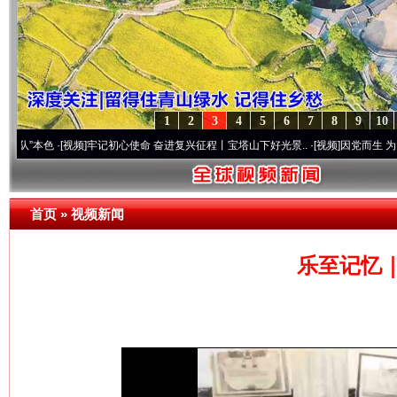
1
2
3
4
5
6
7
8
9
10
·[视频]
牢记初心使命 奋进复兴征程丨宝塔山下好光景..
·[视频]
因党而生 为党而战——百
首页
»
视频新闻
乐至记忆