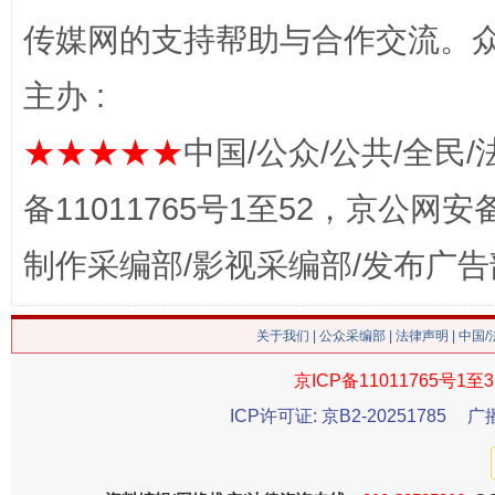
传媒网的支持帮助与合作交流。
主办 :
★★★★★
中国/公众/公共/全民/
这是一记警钟！
谢
备11011765号1至52，京公网安备：
制作采编部/影视采编部/发布广告
关于我们
|
公众采编部
|
法律声明
| 中国
京ICP备11011765号1至3
ICP许可证: 京B2-20251785
广
今