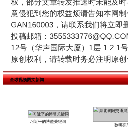
权，部分文章转发推送时未能及时
今
意侵犯到您的权益烦请告知本网制作采编
在谋一域中谋全局
GAN160003，请联系我们将立即删
投稿邮箱：3555333776@QQ
12号（华声国际大厦）1层 1 2
原创权利，请转载时务必注明原创作
全球视频图文新闻
习近平的博鳌关键词
魏明亮