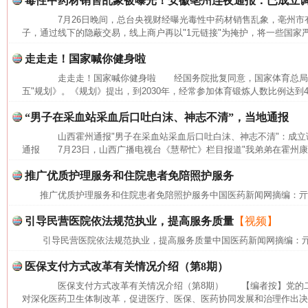
毒性中药材销售乱象被曝光！安徽亳州连夜通报：已成立
7月26日晚间，总台央视财经曝光毒性中药材销售乱象，亳州市有
子，通过线下的隐蔽交易，线上商户再以"1元链接"为掩护，将一些国家严
走走走！国家喊你健身啦
走走走！国家喊你健身啦 经国务院批复同意，国家体育总局近
五"规划》。《规划》提出，到2030年，经常参加体育锻炼人数比例达到
“男子在采血站采血后口吐白沫、神志不清”，当地通报
山西霍州通报"男子在采血站采血后口吐白沫、神志不清"：成
通报 7月23日，山西广播电视台《慧帮忙》栏目报道"我弟弟在霍州康
推广优质护理服务和住院患者免陪照护服务
推广优质护理服务和住院患者免陪照护服务中国医药新闻网摘编：
网上购药对药下症？
引导民营医院依法规范执业，提高服务质量
【视频】
引导民营医院依法规范执业，提高服务质量中国医药新闻网摘编：
医保支付方式改革有关情况介绍（第8期）
医保支付方式改革有关情况介绍（第8期） 【编者按】党的二
对深化医药卫生体制改革，促进医疗、医保、医药协同发展和治理作出决策