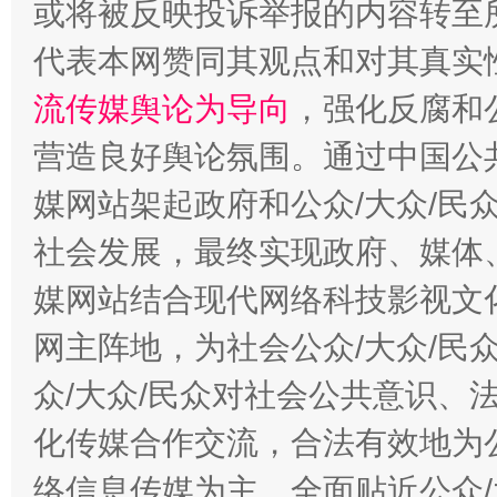
或将被反映投诉举报的内容转至
代表本网赞同其观点和对其真实
这是一记警钟！
谢
流传媒舆论为导向
，强化反腐和
营造良好舆论氛围。通过中国公共
媒网站架起政府和公众/大众/民
社会发展，最终实现政府、媒体、
媒网站结合现代网络科技影视文
网主阵地，为社会公众/大众/民
众/大众/民众对社会公共意识、
今
在谋一域中谋全局
化传媒合作交流，合法有效地为公
络信息传媒为主，全面贴近公众/