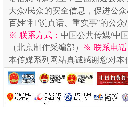
大众/民众的安全信息，促进公众
百姓”和“说真话、重实事”的公众
※ 联系方式：
中国公共传媒/中
（北京制作采编部）
※ 联系电话
习近平的博鳌关键词
魏明亮
本传媒系列网站真诚感谢您对本
生