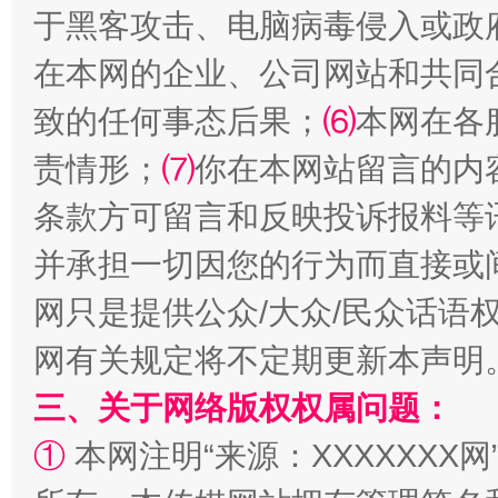
于黑客攻击、电脑病毒侵入或政
在本网的企业、公司网站和共同
致的任何事态后果；
⑹
本网在各
解纷+调解+退费，一次搞定
责情形；
⑺
你在本网站留言的内
条款方可留言和反映投诉报料等
并承担一切因您的行为而直接或
网只是提供公众/大众/民众话语
网有关规定将不定期更新本声明
三、关于网络版权权属问题：
站台名比不上好声名
①
本网注明“来源：XXXXXXX网