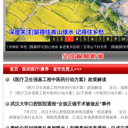
1
2
3
4
5
6
7
8
9
10
锋队”本色
·[视频]
牢记初心使命 奋进复兴征程丨宝塔山下好光景..
·[视频]
因党而生 为党
首页
- 医药医疗/康养 -
省市负责人>>>
《医疗卫生强基工程中医药行动方案》政策解读
《医疗卫生强基工程中医药行动方案》政策解读 近日，国家中
了《医疗卫生强基工程中医药行动方案》(以下简称《中医药行动方案》)。
武汉大学口腔医院通报“女孩正颌手术被做反”事件
7月27日，武汉大学口腔医院发布情况通报：情况通报 近日
的报道引发社会关注。我院高度重视，已成立专项调查组开展核查，目前，