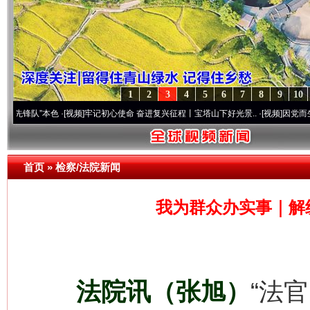
1
2
3
4
5
6
7
8
9
10
”本色
·[视频]
牢记初心使命 奋进复兴征程丨宝塔山下好光景..
·[视频]
因党而生 为党而战
首页
»
检察/法院新闻
我为群众办实事｜解
法院讯（张旭）
“法