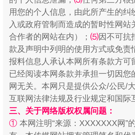
生
“刷贴”乱象丛生
用您的个人信息，由此所产生的纠
入或政府管制而造成的暂时性网站
合作者的网站在内）；
⑸
因不可抗
款及声明中列明的使用方式或免责
报料信息人承认本网所有条款方可
已经阅读本网条款并承担一切因您
网无关。本网只是提供公众/公民/
揭批美国五大"原罪"
"炒
互联网法律法规及行业规定和国际
三、关于网络版权权属问题：
①
本网注明“来源：XXXXXXX网”