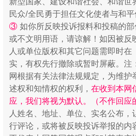
新型国家、建设和谐社会、和谐世界
民众/全民勇于担任文化使者与和
③
如你所反映投诉报料和投稿的部
或不文明用语，请谅解！如因被反
人或单位版权和其它问题需即时在
漫山遍野的桃花与雪山、麦地、白藏房
除了
实，有权先行撤除或暂时屏蔽。注
网根据有关法律法规规定，为维护
述权和知情权的权利，
在收到本网
应，我们将视为默认。（不作回应
人姓名、地址、单位、实名公布，让
行评论，或将被反映投诉举报的内