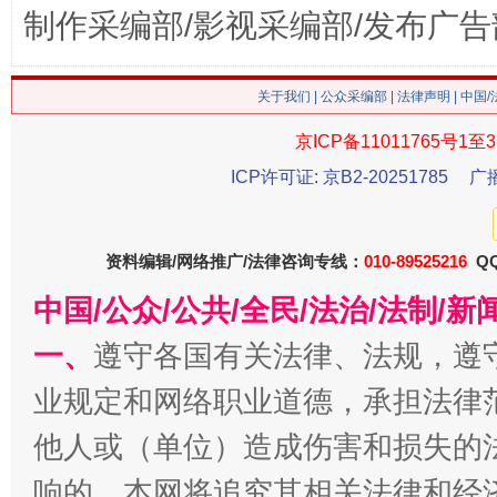
制作采编部/影视采编部/发布广告
关于我们
|
公众采编部
|
法律声明
| 中国
这是一记警钟！
谢
京ICP备11011765号1至3
ICP许可证: 京B2-20251785
广
资料编辑/网络推广/法律咨询专线：
010-89525216
QQ
中国/公众/公共/全民/法治/法制/
一、
遵守各国有关法律、法规，遵
业规定和网络职业道德，承担法律
今
在谋一域中谋全局
他人或（单位）造成伤害和损失的
响的，本网将追究其相关法律和经