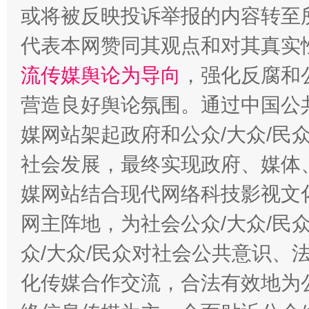
或将被反映投诉举报的内容转至
代表本网赞同其观点和对其真实
流传媒舆论为导向
，强化反腐和
营造良好舆论氛围。通过中国公共
这是一记警钟！
谢
媒网站架起政府和公众/大众/民
社会发展，最终实现政府、媒体、
媒网站结合现代网络科技影视文
网主阵地，为社会公众/大众/民
众/大众/民众对社会公共意识、
化传媒合作交流，合法有效地为公
今
在谋一域中谋全局