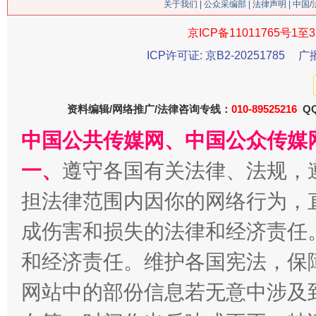
关于我们
|
公众采编部
|
法律声明
| 中国
今
在谋一域中谋全局
京ICP备11011765号1至3
ICP许可证: 京B2-20251785
广
资料编辑/网络推广/法律咨询专线：
010-89525216
QQ
中国公共传媒网、中国公众传媒
一、
遵守各国有关法律、法规，
担法律范围内因你的网络行为，
习近平的博鳌关键词
魏明亮
成伤害和损失的法律和经济责任
和经济责任。维护各国宪法，保
网站中的部份信息若无意中涉及