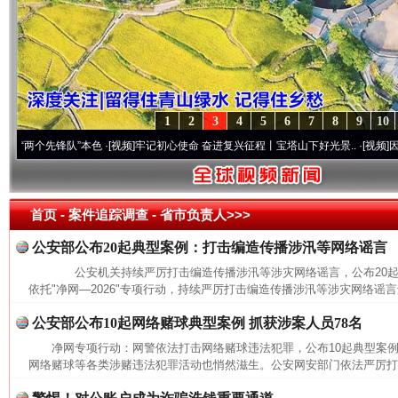
1
2
3
4
5
6
7
8
9
10
两个先锋队”本色
·[视频]
牢记初心使命 奋进复兴征程丨宝塔山下好光景..
·[视频]
因党而生
首页
- 案件追踪调查 -
省市负责人>>>
公安部公布20起典型案例：打击编造传播涉汛等网络谣言
公安机关持续严厉打击编造传播涉汛等涉灾网络谣言，公布20
依托"净网—2026"专项行动，持续严厉打击编造传播涉汛等涉灾网络谣言
公安部公布10起网络赌球典型案例 抓获涉案人员78名
净网专项行动：网警依法打击网络赌球违法犯罪，公布10起典型
网络赌球等各类涉赌违法犯罪活动也悄然滋生。公安网安部门依法严厉打击