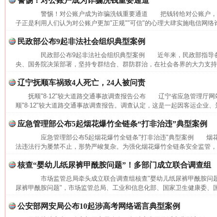
警惕！对公账户成为诈骗洗钱重要通道
警惕！对公账户成为诈骗洗钱重要通道 把钱转给对公账户，
子正是利用人们认为对公账户更加"正规""可信"的心理大肆实施电信网络
民政部公布9起非法社会组织典型案例
民政部公布9起非法社会组织典型案例 近年来，民政部指导各
央、国务院决策部署，坚持专群结合、群防群治，在社会各界的大力支持下
辽宁抚顺车祸致4人死亡，24人被问责
抚顺"8·12"较大道路交通事故调查报告公布 辽宁省应急管理厅网
顺"8·12"较大道路交通事故调查报告。调查认定，这是一起因客运企业、
应急管理部公布5起烟花爆竹全链条“打非治违”典型案例
应急管理部公布5起烟花爆竹全链条"打非治违"典型案例 烟花
法违法行为屡禁不止，形势严峻复杂。为强化烟花爆竹全链条安全监管，进
核查“婴幼儿纸尿裤甲酰胺问题”！多部门成立联合调查组
市场监管总局牵头成立联合调查组核查"婴幼儿纸尿裤甲酰胺问题
网上购药对药下症？
尿裤甲酰胺问题"，市场监管总局、工业和信息化部、国家卫生健康委、国
公安部网安局公布10起涉高考网络谣言典型案例