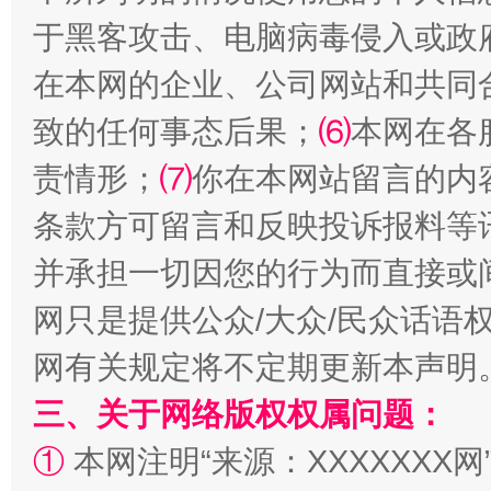
于黑客攻击、电脑病毒侵入或政
在本网的企业、公司网站和共同
致的任何事态后果；
⑹
本网在各
责情形；
⑺
你在本网站留言的内
条款方可留言和反映投诉报料等
解纷+调解+退费，一次搞定
并承担一切因您的行为而直接或
网只是提供公众/大众/民众话语
网有关规定将不定期更新本声明
三、关于网络版权权属问题：
①
本网注明“来源：XXXXXXX网