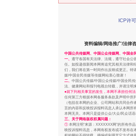
ICP许可
资料编辑/网络推广/法律
中国公共传媒网、中国公众传媒网、中国全
一、
遵守各国有关法律、法规，遵守社会公
习近平的博鳌关键词
任。如投递假新闻本网将追究其相关法律和
们，我们将在第一时间作出反映或更正。特
媒/中国全民传媒等传媒网站衷心致谢！
二、
中国公共传媒/中国公众传媒/中国全民
法、健康网站和报刊电视台转载，并请注明
●就下列相关事宜的发生，本网不承担任何法
任何第三方根据本网各服务条款及声明中所
（包括在本网的企业、公司网站和共同合作
言的内容和反映投诉报料讯息人承认本网所
本网无关。本网只是提供公众/大众/民众话
三、关于网络版权权属问题：
①
本网注明“来源：XXXXXXX网”的所有
映投诉报料讯息，本网有权发布或不发布在
权的网站不得转载、摘编或利用其它方式使用