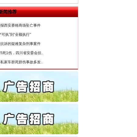
起首例对外贸易国家安全..
新闻推荐
通报西安赛格商场坠亡事件
产可执”到“全额执行”
检抗诉的疑难复杂刑事案件
5死1伤，四川省安委会挂..
私家车群死群伤事故多发..
守，一别两宽：这场老年..
条伤亲情 巡回调解促和..
保费，离婚时为何要分走一..
誉，不得录用为公务员
“神药”背后的真相
目出狱后办书院暴力管教..
公安厅征集新型黑恶违法..
6家美国实体采取反制措..
起首例对外贸易国家安全..