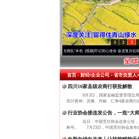
1
2
3
改变雪域高原..
·[视频]
永葆“两个先锋队”本色
·[视频]
牢记初心使命 奋进复兴征程丨宝塔
首页
- 财经/企业公司 -
省市负责人>
四川10家县级农商行获批解散
8月3日，国家金融监督管理总局
四川青神、洪雅、丹棱、仁寿4家农商行
行业协会接连发公告，一批“大师
近日，中国烹饪协会连发公告，全面
称号。 7月23日，中国烹饪协会发布公