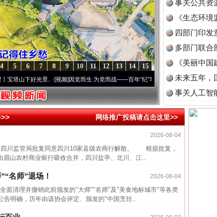
事关公共资
《生态环境
读
四部门印发
多部门联合
《美丽中国
4
5
6
7
8
9
10
11
12
13
14
15
未来五年，
山下好光景..
·[视频]
因党而生 为党而战——百年“纪”事⑧加强纪律..
·[视频]
牢记初心使命
事关人工智
近期涉
>>
网络推广投稿请点击这里>>
半生相
2026-08-04
一纸欠
四川监管局批复同意四川10家县级农商行解散。 根据批复，
由眉山农村商业银行吸收合并，四川盐亭、北川、江..
26万
杨天
”“名师”退场！
2026-08-04
传销头
清理并撤销此前颁发的"大师""名师"及"美食地标城市"等各类
告明确，历年由该协会评定、颁发的"中国烹饪..
四川省
中方对