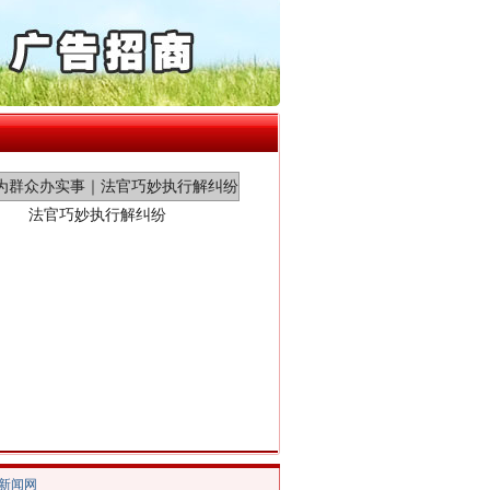
通报西安赛格商场坠亡事件
产可执”到“全额执行”
检抗诉的疑难复杂刑事案件
5死1伤，四川省安委会挂..
法官巧妙执行解纠纷
新中国诞生的见证
/新闻网