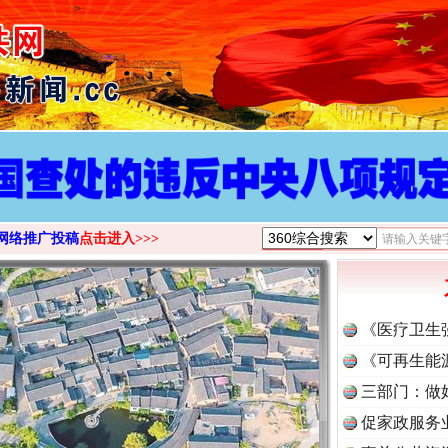
>
网络推广投稿
点击进入>>>
《医疗卫生
《可再生能
三部门：做
促家政服务