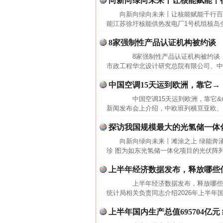
向新向绿向未来丨让核能赋能千
向新向绿向未来丨让核能赋能千行百
能江苏徐圩核能供热发电厂1号机组核岛全
8家强制性产品认证机构被约谈
8家强制性产品认证机构被约谈 
市政工程华北设计研究总院有限公司、中
中国空调15天运到欧洲，靠它→
中国空调15天运到欧洲，靠它&ra
新闻发布会上介绍，中欧班列横亘亚欧、
探访我国规模最大的光氢储一体
向新向绿向未来丨滩涂之上 绿能奔
网上购药对药下症？
珍 图为如东光氢储一体化项目的光伏阵
上半年经济数据发布，释放哪些
上半年经济数据发布，释放哪些
统计局相关负责同志介绍2026年上半年
上半年国内生产总值695704亿