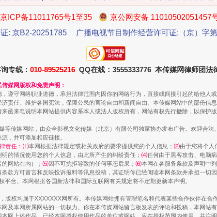
京ICP备11011765号1至35
京公网安备 11010502051457
证: 京B2-20251785
广播电视节目制作经营许可证:（京）字第3
咨询专线：
010-89525216
QQ在线：3555333776 本传媒网律师团
民传媒网版权和免责声明：
德，遵守网络职业道德，承担法律范围内因你的网络行为，直接或间接引起的给他人或
经济责任。维护各国宪法，保障公民的言论自由和新闻自由。本传媒网站中的部份信息
魏明亮严重违纪违法案透视
请来函来电说明本网站提供内容系本人或法人版权所有，网站有权先行撤除，以保护版
传媒等传媒网站，由众全影视文化传媒（北京）有限公司独家协办发布广告。欢迎合法
来源，并可添加相应链接。
律责任：⑴
本网根据法律规定或相关政府的要求提供您的个人信息；
⑵
由于您将个人
列明的情况使用您的个人信息，由此所产生的纠纷责任；
⑷
任何由于黑客攻击、电脑病
者的网站在内）；
⑸
因不可抗拒导致的任何事态后果；
⑹
本网在各服务条款及声明中列
有条款方可留言和反映投诉报料等讯息投稿，其证明你已经阅读本网条款并承担一切因
语权平台。本网根据各国新法律和国际互联网有关规定将不定期更新本声明。
作品，版权均属于XXXXXXX网所有。本传媒网站拥有管理笔名和代表某些合作伙伴在
本网及本网所属网站的一切权力。你在本传媒网站留言板发表的评论和投稿，本网站有
本网上述作品。已经本网授权使用作品的单位或网站，应在授权范围内使用，并注明“来