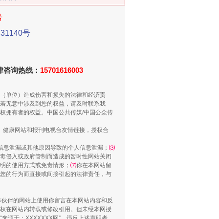
号
1140号
法律咨询热线：
15701616003
（单位）造成伤害和损失的法律和经济责
若无意中涉及到您的权益，请及时联系我
千亩耕地变“别墅”
权拥有者的权益。中国公共传媒/中国公众传
、健康网站和报刊电视台友情链接，授权合
信息泄漏或其他原因导致的个人信息泄漏；
⑶
毒侵入或政府管制而造成的暂时性网站关闭
明的使用方式或免责情形；
⑺
你在本网站留
您的行为而直接或间接引起的法律责任，与
合作伙伴的网站上使用你留言在本网站内容和反
权在网站内转载或修改引用。但未经本网授
源于：XXXXXXX网”。违反上述声明者，