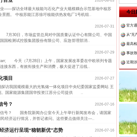
行百业
2026-08-03
业——探访全球最大核能与石化产业大规模耦合示范基地中核苏
中国发
今日
景图。 中核苏能江苏徐圩核能供热发电厂1号机组..
官方
2026-07-31
从“无
7月30日，市场监管总局对中国质量认证中心有限公司、中国
最高
国国检测试控股集团股份有限公司、应急管理部消..
事故致
2026-07-29
近期涉
rr; 今天（7月28日）上午，国家发展改革委在中欧班列专题
半生相
连接东西，有效衔接生产和消费，极大促进了沿线..
一纸欠
化项目
2026-07-27
26万
涌探访我国规模最大的光氢储一体化项目中央纪委国家监委网站 王
杨天
列。国家能源集团国华投资江苏分公司提供 ..
茶叶“炒上天”
传销头
信号？
2026-07-16
四川省
信号？ 国务院新闻办公室今天上午举行新闻发布会，请国家
国民经济运行情况，并答记者问。这些要点值得关注—..
中方对
中国发
元 经济运行呈现“稳韧新优”态势
2026-07-16