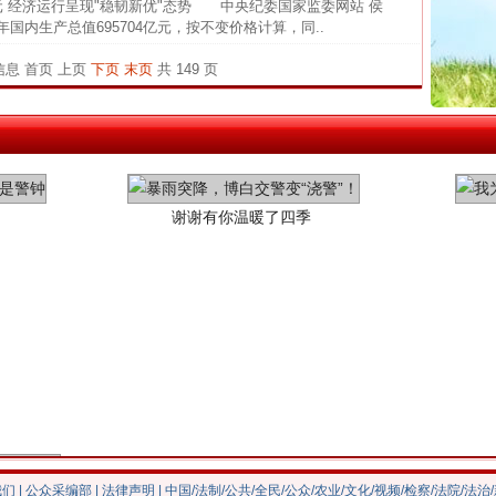
官方
元 经济运行呈现"稳韧新优"态势 中央纪委国家监委网站 侯
生产总值695704亿元，按不变价格计算，同..
从“无
最高
条信息
首页
上页
下页
末页
共 149 页
事故致
谢谢有你温暖了四季
今年投资意愿榜揭晓
我们
|
公众采编部
|
法律声明
| 中国/法制/公共/全民/公众/农业/文化/视频/检察/法院/法治