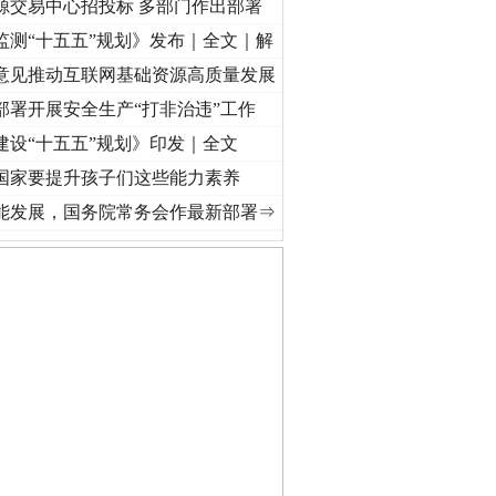
源交易中心招投标 多部门作出部署
监测“十五五”规划》发布｜全文｜解
意见推动互联网基础资源高质量发展
部署开展安全生产“打非治违”工作
建设“十五五”规划》印发｜全文
国家要提升孩子们这些能力素养
 奋进复兴征程丨“转折之城”激荡..
·[视频]
牢记初心使命 奋进复兴征程丨红船起航处 潮
能发展，国务院常务会作最新部署⇒
私家车群死群伤事故多发..
守，一别两宽：这场老年..
条伤亲情 巡回调解促和..
保费，离婚时为何要分走一..
誉，不得录用为公务员
目出狱后办书院暴力管教..
公安厅征集新型黑恶违法..
6家美国实体采取反制措..