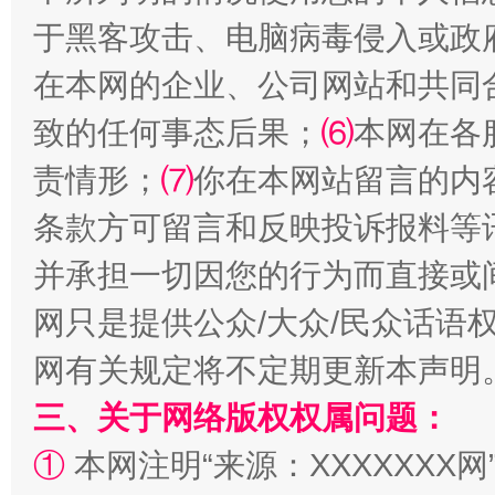
于黑客攻击、电脑病毒侵入或政
在本网的企业、公司网站和共同
致的任何事态后果；
⑹
本网在各
责情形；
⑺
你在本网站留言的内
解纷+调解+退费，一次搞定
条款方可留言和反映投诉报料等
并承担一切因您的行为而直接或
网只是提供公众/大众/民众话语
网有关规定将不定期更新本声明
三、关于网络版权权属问题：
①
本网注明“来源：XXXXXXX网
站台名比不上好声名