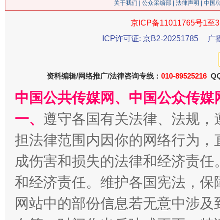
今
关于我们
|
公众采编部
|
法律声明
| 中国
在谋一域中谋全局
京ICP备11011765号1至3
ICP许可证: 京B2-20251785
广
资料编辑/网络推广/法律咨询专线：
010-89525216
QQ
中国公共传媒网、中国公众传媒
一、
遵守各国有关法律、法规，
习近平的博鳌关键词
担法律范围内因你的网络行为，
魏明亮
成伤害和损失的法律和经济责任
和经济责任。维护各国宪法，保
网站中的部份信息若无意中涉及