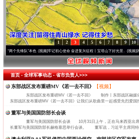
1
2
3
4
5
6
7
8
9
10
两个先锋队”本色
·[视频]
牢记初心使命 奋进复兴征程丨宝塔山下好光景..
·[视频]
因党而生
首页
- 全球军事动态 -
省市负责人>>>
东部战区发布重磅MV《若一去不回》
【视频】
东部战区发布重磅MV《若一去不回》 制作丨东部战区融媒体
东部战区发布重磅MV《若一去不回》让我们从歌曲里一起感受先烈爱国报
董军与美国国防部长会谈
董军与美国国防部长会谈 10月31日上午，正在马来西亚出席
长董军与美国国防部长赫格塞思举行会谈。 董军说，习近平主席同特朗