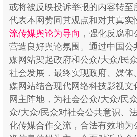
或将被反映投诉举报的内容转至
代表本网赞同其观点和对其真实
流传媒舆论为导向
，强化反腐和
营造良好舆论氛围。通过中国公共
这是一记警钟！
谢
媒网站架起政府和公众/大众/民
社会发展，最终实现政府、媒体、
媒网站结合现代网络科技影视文
网主阵地，为社会公众/大众/民
众/大众/民众对社会公共意识、
化传媒合作交流，合法有效地为公
今
在谋一域中谋全局