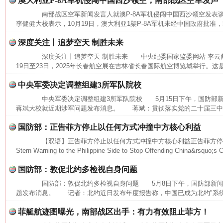
澳大利亚P-8A军机侵闯中国西沙领空，南部战区空军发声
南部战区空军新闻发言人就澳P-8A军机侵闯中国西沙领空发表
李健健大校表示，10月19日，澳大利亚1架P-8A军机未经中国政府批准，
深度关注丨追梦空天 制胜未来
深度关注丨追梦空天 制胜未来 中央纪委国家监委网站 李云舒
19日至23日，2025年长春航空展在吉林省长春国际航空博览城举行。这是2
中央军委决定调整组建3所军队院校
中央军委决定调整组建3所军队院校 5月15日下午，国防部新
蒋斌大校就近期涉军问题发布消息。 蒋斌：贯彻落实党的二十届三中全
国防部：正告菲方停止以任何方式冲撞中方核心利益
【双语】正告菲方停止以任何方式冲撞中方核心利益正告菲方停
Stern Warning to the Philippine Side to Stop Offending China&rsquo;s C
国防部：敦促北约多检视自身问题
国防部：敦促北约多检视自身问题 5月8日下午，国防部新闻
网上购药对药下症？
题发布消息。 记者：北约近日发布年度报告称，中国已成为北约"系统性
菲艇航迹图曝光，南部战区出手：有力有效阻止菲方！