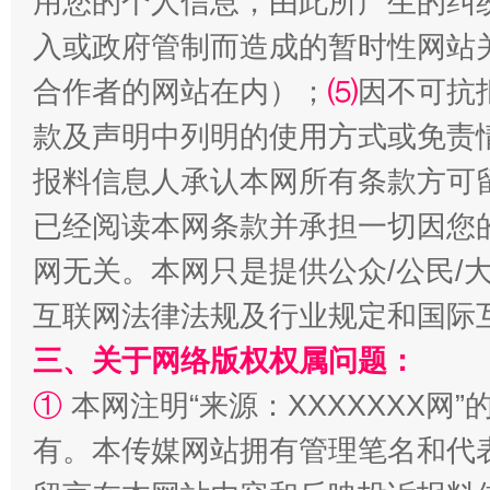
用您的个人信息，由此所产生的纠
入或政府管制而造成的暂时性网站
合作者的网站在内）；
⑸
因不可抗
揭批美国五大"原罪"
"炒
款及声明中列明的使用方式或免责
报料信息人承认本网所有条款方可
已经阅读本网条款并承担一切因您
网无关。本网只是提供公众/公民/
互联网法律法规及行业规定和国际
三、关于网络版权权属问题：
①
本网注明“来源：XXXXXXX网”
解纷+调解+退费，一次搞定
有。本传媒网站拥有管理笔名和代