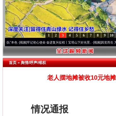
1
2
3
4
5
6
7
8
9
10
色
·[视频]
牢记初心使命 奋进复兴征程丨宝塔山下好光景..
·[视频]
因党而生 为党而战——
首页
»
舆情/呼声/维权
老人摆地摊被收10元地摊
情况通报