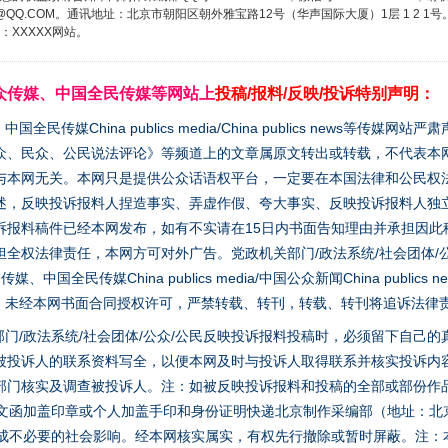
3776@QQ.COM。通讯地址：北京市朝阳区朝外雅宝路12号（华声国际大厦）1层 1 
XXXXX网站。
众传媒、中国全民传媒等网站上
投稿/报料/反映/投诉特别声明：
媒China publics media/China publics news等传媒网
众、民众、公民说法评论》等频道上的文章属原文转出或转载，不代表本
与本网无关。本网只是提供公众话语权平台，一定要在本国法律和公民权
谢谢有你温暖了四季
述，反映投诉报料人捏造事实、弄虚作假、夸大事实、反映投诉报料人独
诉报料稿件已经本网发布，如有不实请在15日内书面告知理由并承担因此
全权法律责任，本网方可对外广告。党政机关部门/政法系统/社会团体/公
全民传媒China publics media/中国公众新闻China publics new
家版权。未经本网书面合同授权许可，严禁转载、转刊，转载、转刊将追诉法律
门/政法系统/社会团体/公众/公民反映投诉报料投稿时，必须留下自己
被投诉人的联系资料写全，以便本网及时与投诉人取得联系并核实投诉内
部门核实及调查被投诉人。注：如被反映投诉报料和投稿的全部或部份作
面文函加盖印章或个人加盖手印和身份证明快递北京制作采编部（地址：北
避免造成不必要的社会影响。经本网核实属实，有权先行撤除或暂时屏蔽。注