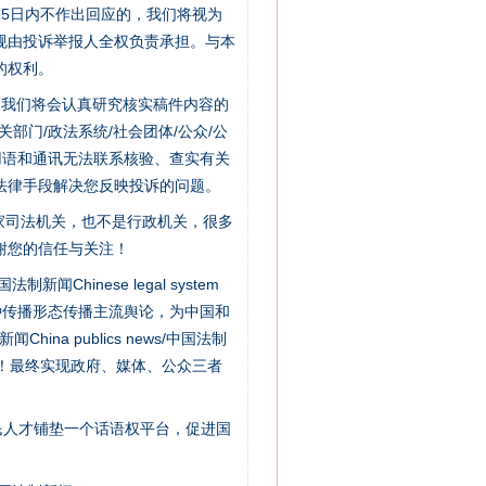
新中国诞生的见证
5日内不作出回应的，我们将视为
规由投诉举报人全权负责承担。与本
的权利。
件，我们将会认真研究核实稿件内容的
门/政法系统/社会团体/公众/公
用语和通讯无法联系核验、查实有关
法律手段解决您反映投诉的问题。
家司法机关，也不是行政机关，很多
谢您的信任与关注！
新闻Chinese legal system
千亩耕地变“别墅”
种传播形态传播主流舆论，为中国和
na publics news/中国法制
社会矛盾！最终实现政府、媒体、公众三者
民人才铺垫一个话语权平台，促进国