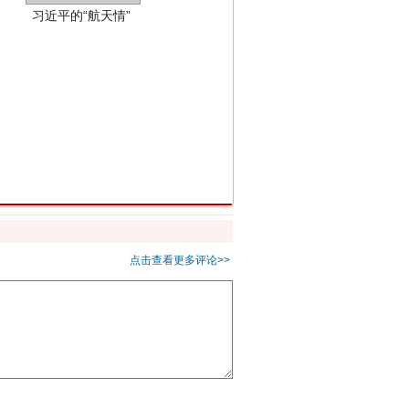
重拳出击！专项整治午间酒驾
点击查看更多评论>>
“谁都不怕”的他落马了