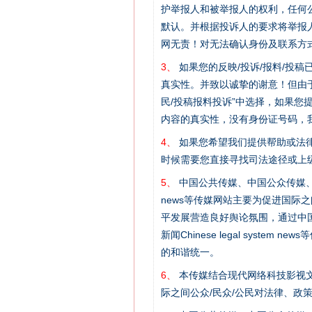
护举报人和被举报人的权利，任何
在谋一域中谋全局
默认。并根据投诉人的要求将举报
网无责！对无法确认身份及联系方
3、
如果您的反映/投诉/报料/投
真实性。并致以诚挚的谢意！但由于
民/投稿报料投诉”中选择，如果
内容的真实性，没有身份证号码，
4、
如果您希望我们提供帮助或法
时候需要您直接寻找司法途径或上
5、
中国公共传媒、中国公众传媒、中国全民传媒C
习近平的博鳌关键词
news等传媒网站主要为促进国际
平发展营造良好舆论氛围，通过中国公共传媒
新闻Chinese legal sys
的和谐统一。
6、
本传媒结合现代网络科技影视文
际之间公众/民众/公民对法律、政