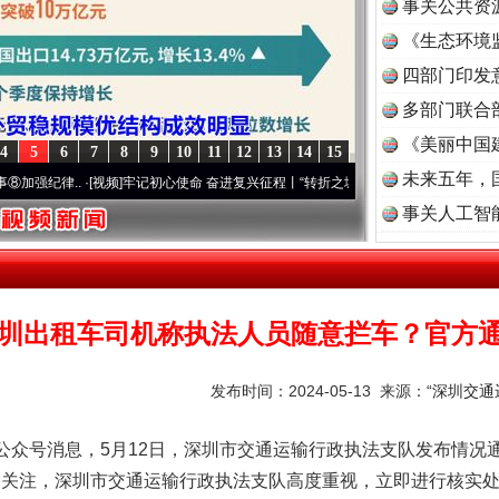
事关公共资
《生态环境
读
四部门印发
多部门联合
《美丽中国
4
5
6
7
8
9
10
11
12
13
14
15
未来五年，
..
·[视频]
牢记初心使命 奋进复兴征程丨“转折之城”激荡..
·[视频]
牢记初心使命 奋进复
事关人工智
圳出租车司机称执法人员随意拦车？官方
发布时间：2024-05-13 来源：
“深圳交通
众号消息，5月12日，深圳市交通运输行政执法支队发布情况通
络关注，深圳市交通运输行政执法支队高度重视，立即进行核实