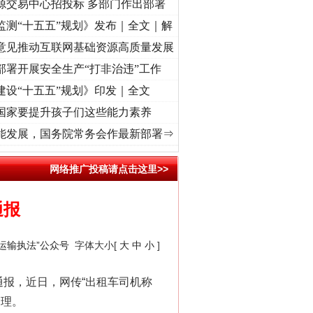
源交易中心招投标 多部门作出部署
监测“十五五”规划》发布｜全文｜解
意见推动互联网基础资源高质量发展
部署开展安全生产“打非治违”工作
建设“十五五”规划》印发｜全文
国家要提升孩子们这些能力素养
兴征程丨红船起航处 潮起..
·[视频]
一首歌的时间，读懂乐至的“诗与远方”
·[视频]
从《水
能发展，国务院常务会作最新部署⇒
网络推广投稿请点击这里>>
通报
运输执法”公众号
字体大小[
大
中
小
]
报，近日，网传“出租车司机称
处理。