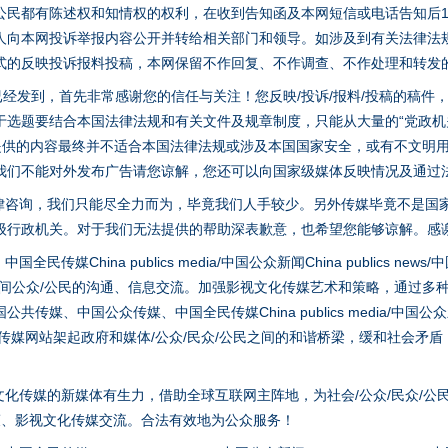
今年投资意愿榜揭晓
公民都有陈述权和知情权的权利，在收到告知函及本网短信或电话告知后1
人向本网投诉举报内容公开并转给相关部门和领导。如涉及到有关法律法
式的反映投诉报料投稿，本网保留不作回复、不作调查、不作处理和转发
稿已经发到，首先非常感谢您的信任与关注！您反映/投诉/报料/投稿的稿
选题要结合本国法律法规和有关文件及规章制度，只能从大量的“党政机关部
您提供的内容最终并不适合本国法律法规或涉及本国国家安全，或有不文明
我们不能对外发布广告请您谅解，您还可以向国家级媒体反映情况及通过
律咨询，我们只能尽全力而为，毕竟我们人手较少。另外传媒毕竟不是国
级行政机关。对于我们无法提供的帮助深表歉意，也希望您能够谅解。感
hina publics media/中国公众新闻China publics news/中国法制
魏明亮严重违纪违法案透视
之间公众/公民的沟通、信息交流。加强影视文化传媒艺术和策略，通过多
、中国公众传媒、中国全民传媒China publics media/中国公众新闻Chi
tem news等传媒网站架起政府和媒体/公众/民众/公民之间的和谐桥梁，缓和
化传媒的新媒体有生力，借助全球互联网主阵地，为社会/公众/民众/公
策、影视文化传媒交流。合法有效地为公众服务！