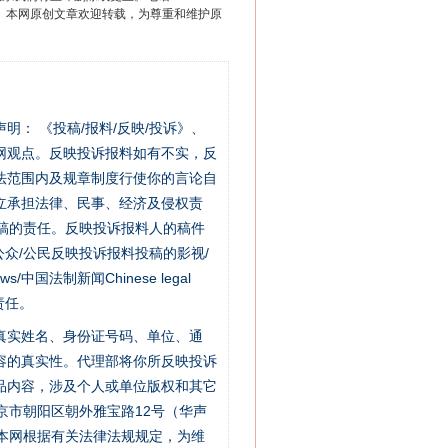
2 1号。本网原创文章欢迎转载，为尊重和维护原
站严肃声明： 《投稿/报料/反映/投诉》、
网观点。反映投诉报料如有不实，反
法范围内及规章制度行使你的言论自
法官巧妙执行解纠纷
立承担法律、民事、经济及侵权责
稿的责任。反映投诉报料人的稿件
众/公民反映投诉报料投稿的影视/
s/中国法制新闻Chinese legal
责任。
的真实姓名、身份证号码、单位、通
容的真实性。代理部将你所反映投诉
品内容，涉及个人或单位版权和其它
京市朝阳区朝外雅宝路12号（华声
：本网根据有关法律法规规定，为维