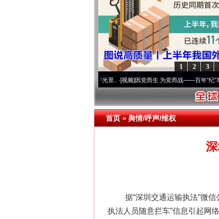
1
2
3
 奋进复兴征程丨宝塔山下好光景..
·[视频]
因党而生 为党而战——百年“纪”事⑧加强纪律
首页
»
舆情/呼声/维权
深
据“深圳交通运输执法”微信公
执法人员随意拦车”信息引起网