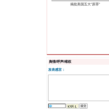
解纷+调解+退费，一次搞定
舆情/呼声/维权
发表感言：
站台名比不上好声名