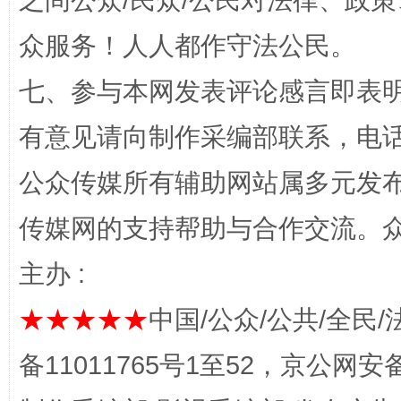
之间公众/民众/公民对法律、政
今
众服务！人人都作守法公民。
在谋一域中谋全局
七、参与本网发表评论感言即表明
有意见请向制作采编部联系，电话：0
公众传媒所有辅助网站属多元发
传媒网的支持帮助与合作交流。
主办 :
习近平的博鳌关键词
魏明亮
★★★★★
中国/公众/公共/全民/
备11011765号1至52，京公网安备：