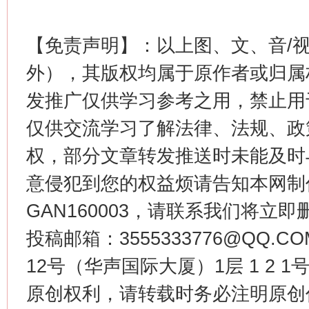
【免责声明】：以上图、文、音/
外），其版权均属于原作者或归属
发推广仅供学习参考之用，禁止用
生
“刷贴”乱象丛生
仅供交流学习了解法律、法规、政
权，部分文章转发推送时未能及时
意侵犯到您的权益烦请告知本网制作采编
GAN160003，请联系我们将立即删
投稿邮箱：3555333776@QQ
12号（华声国际大厦）1层 1 2
原创权利，请转载时务必注明原创作
揭批美国五大"原罪"
"炒