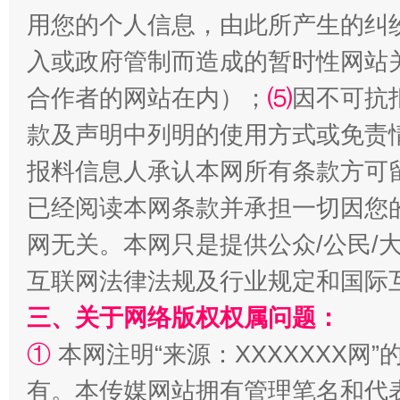
站台名比不上好声名
用您的个人信息，由此所产生的纠
入或政府管制而造成的暂时性网站
合作者的网站在内）；
⑸
因不可抗
款及声明中列明的使用方式或免责
报料信息人承认本网所有条款方可
已经阅读本网条款并承担一切因您
网无关。本网只是提供公众/公民/
漫山遍野的桃花与雪山、麦地、白藏房
除了
互联网法律法规及行业规定和国际
三、关于网络版权权属问题：
①
本网注明“来源：XXXXXXX网”
有。本传媒网站拥有管理笔名和代