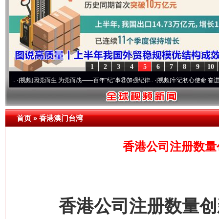
1
2
3
4
5
6
7
8
9
10
频]
因党而生 为党而战——百年“纪”事⑧加强纪律..
·[视频]
牢记初心使命 奋进复兴征程丨“
首页
»
香港澳门台湾
香港公司注册数量
香港公司注册数量创新