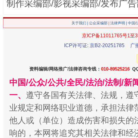
制作采编部/影视采编部/发布广告
关于我们
|
公众采编部
|
法律声明
| 中国
京ICP备11011765号1至3
生
“刷贴”乱象丛生
ICP许可证: 京B2-20251785
广
资料编辑/网络推广/法律咨询专线：
010-89525216
QQ
中国/公众/公共/全民/法治/法制/
一、
遵守各国有关法律、法规，遵
业规定和网络职业道德，承担法律
揭批美国五大"原罪"
"炒
他人或（单位）造成伤害和损失的
响的，本网将追究其相关法律和经