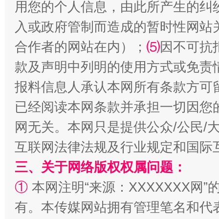
用您的个人信息，由此所产生的纠
入或政府管制而造成的暂时性网站
合作者的网站在内）；
⑸
因不可抗
生
款及声明中列明的使用方式或免责
“刷贴”乱象丛生
报料信息人承认本网所有条款方可
已经阅读本网条款并承担一切因您
网无关。本网只是提供公众/公民/
互联网法律法规及行业规定和国际
三、关于网络版权权属问题：
①
本网注明“来源：XXXXXXX网”
揭批美国五大"原罪"
"炒
有。本传媒网站拥有管理笔名和代