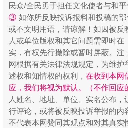
民众/全民勇于担任文化使者与和
站台名比不上好声名
③
如你所反映投诉报料和投稿的部
或不文明用语，请谅解！如因被反
人或单位版权和其它问题需即时在
实，有权先行撤除或暂时屏蔽。注
网根据有关法律法规规定，为维护
述权和知情权的权利，
在收到本网
漫山遍野的桃花与雪山、麦地、白藏房
除了
应，我们将视为默认。（不作回应
人姓名、地址、单位、实名公布，让
行评论，或将被反映投诉举报的内
不代表本网赞同其观点和对其真实