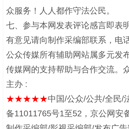
众服务！人人都作守法公民。
七、参与本网发表评论感言即表明
有意见请向制作采编部联系，电话：0
招工难、用工荒背后
公众传媒所有辅助网站属多元发
传媒网的支持帮助与合作交流。
主办 :
★★★★★
中国/公众/公共/全民/
备11011765号1至52，京公网安备：
网上购药对药下症？
制作采编部/影视采编部/发布广告