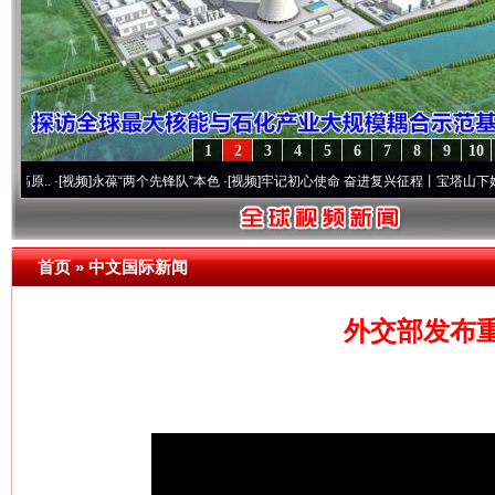
1
2
3
4
5
6
7
8
9
10
[视频]
永葆“两个先锋队”本色
·[视频]
牢记初心使命 奋进复兴征程丨宝塔山下好光景..
·[
首页
»
中文国际新闻
外交部发布