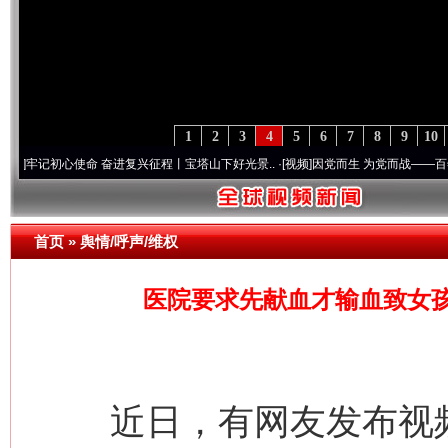
1
2
3
4
5
6
7
8
9
10
心使命 奋进复兴征程丨宝塔山下好光景..
·[视频]
因党而生 为党而战——百年“纪”事⑧加
首页
»
舆情/呼声/维权
医院要求先献血才输血致女
近日，有网友发布视频