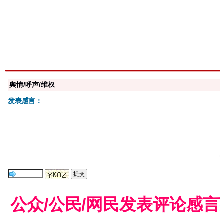
生
“刷贴”乱象丛生
舆情/呼声/维权
发表感言：
揭批美国五大"原罪"
"炒
公众/公民/网民发表评论感