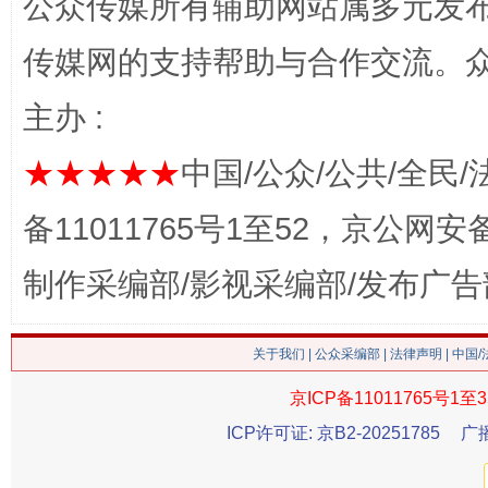
公众传媒所有辅助网站属多元发
传媒网的支持帮助与合作交流。
主办 :
这是一记警钟！
谢
★★★★★
中国/公众/公共/全民/
备11011765号1至52，京公网安备：
制作采编部/影视采编部/发布广告
关于我们
|
公众采编部
|
法律声明
| 中国
京ICP备11011765号1至3
ICP许可证: 京B2-20251785
广
今
在谋一域中谋全局