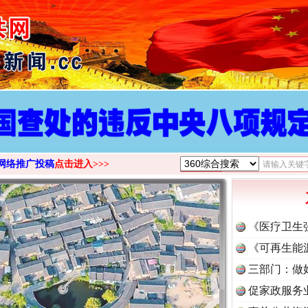
>
网络推广投稿
点击进入>>>
《医疗卫生
《可再生能
三部门：做
促家政服务