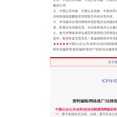
言论，中国公共传媒、中国公众传媒、中国全民传媒China
载或引用。
五、中国公共传媒、中国公众传媒、中国全民传媒China 
员有权保留或删除其管辖留言中的任意内容。
六、本传媒结合现代网络科技影视文化传媒的新
策、影视文化传媒交流。合法有效地为公众服
七、参与本网发表评论感言即表明您已经阅读并
发布，敬请多提宝贵意见！真诚感谢您对本传
★★★★★
中国/公众/公共/全民/法治/法制/新闻
制作采编部/影视采编部/发布广告部/会议服务
解纷+调解+退费，一次搞定
关于
ICP许可
资料编辑/网络推广/法律
中国/公众/公共/全民/法治/法制/新闻网版权
一、
遵守各国有关法律、法规，遵守社会公