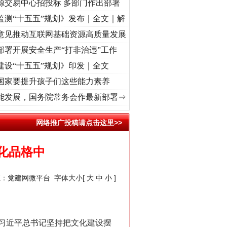
源交易中心招投标 多部门作出部署
监测“十五五”规划》发布｜全文｜解
意见推动互联网基础资源高质量发展
部署开展安全生产“打非治违”工作
建设“十五五”规划》印发｜全文
国家要提升孩子们这些能力素养
使命 奋进复兴征程丨“转折之城”激荡..
·[视频]
牢记初心使命 奋进复兴征程丨红船起航处 
能发展，国务院常务会作最新部署⇒
网络推广投稿请点击这里>>
化品格中
源：
党建网微平台
字体大小[
大
中
小
]
习近平总书记坚持把文化建设摆