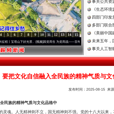
事关公共资
《生态环境
读
四部门印发
多部门联合
《美丽中国
4
5
6
7
8
9
10
11
12
13
14
15
未来五年，
塔山下好光景..
·[视频]
因党而生 为党而战——百年“纪”事⑧加强纪律..
·[视频]
牢记初心
事关人工智
丨要把文化自信融入全民族的精神气质与文
发布时间：2025-08-15 来
民族的精神气质与文化品格中
灵魂。人无精神则不立，国无精神则不强。党的十八大以来，