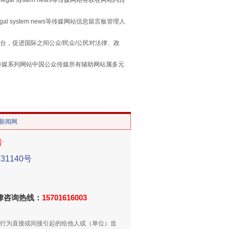
legal system news等传媒网站有权在网站内转
egal system news等传媒网站信息留言板管理人
台，促进国际之间公众/民众/公民对法律、政
本传媒系列网站中国公众传媒所有辅助网站属多元
。
重拳出击！专项整治午间酒驾
/新闻网
号
1140号
法律咨询热线：
15701616003
行为直接或间接引起的给他人或（单位）造