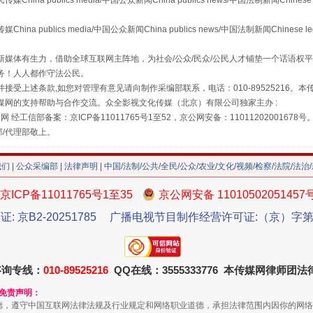
 publics media/中国公众新闻China publics news/中国法制新闻Chinese 
publics media/中国公众新闻China publics news/中国法制新闻Chinese l
媒体有生力，借助全球互联网主阵地，为社会/公众/民众/公民人才铺垫一个话语权平
务！人人都作守法公民。
接受上述条款,如您对管理有意见请向制作采编部联系，电话：010-89525216。
媒网的支持帮助与合作交流。众全影视文化传媒（北京）有限公司独家主办 :
网 经工信部备案：京ICP备11011765号1至52，京公网安备：11011202001678号
部/代理部敬上。
珠宝鉴定乱象
我们
|
公众采编部
|
法律声明
| 中国/法制/公共/全民/公众/农业/文化/视频/检察/法院/法治
京ICP备11011765号1至35
京公网安备 11010502051457
证: 京B2-20251785
广播电视节目制作经营许可证:（京）字第3
咨询专线：
010-89525216
QQ在线：3555333776 本传媒网律师团
和免责声明：
德，遵守中国互联网法律法规及行业规定和网络职业道德，承担法律范围内因你的网络