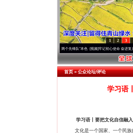
1
2
3
刻改变雪域高原..
·[视频]
永葆“两个先锋队”本色
·[视频]
牢记初心使命 奋进复兴征程丨宝
首页
»
公众论坛/评论
学习语
学习语丨要把文化自信融入全
文化是一个国家、一个民族的