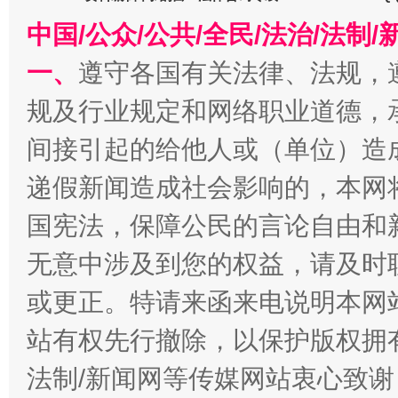
中国/公众/公共/全民/法治/法
一、
遵守各国有关法律、法规，
规及行业规定和网络职业道德，
生
“刷贴”乱象丛生
间接引起的给他人或（单位）造
递假新闻造成社会影响的，本网
国宪法，保障公民的言论自由和
无意中涉及到您的权益，请及时
或更正。特请来函来电说明本网
站有权先行撤除，以保护版权拥有者
揭批美国五大"原罪"
"炒
法制/新闻网等传媒网站衷心致谢