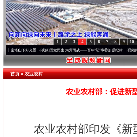
1
2
3
4
5
6
7
8
9
10
山下好光景..
·[视频]
因党而生 为党而战——百年“纪”事⑧加强纪律..
·[视频]
牢记初心使命
首页
»
农业农村
农业农村部：促进新
农业农村部印发《新型