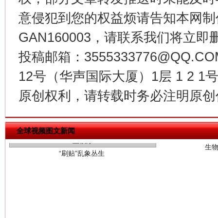
意侵犯到您的权益烦请告知本网制作采编
GAN160003，请联系我们将立即删
投稿邮箱：3555333776@QQ
12号（华声国际大厦）1层 1 2
生
原创权利，请转载时务必注明原创作
“刷贴”乱象丛生
全球视频图文新闻
揭批美国五大"原罪"
"炒