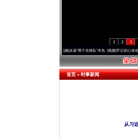
1
2
3
周年 深刻改变雪域高原..
·[视频]
永葆“两个先锋队”本色
·[视频]
牢记初心使命 奋进复兴
首页
»
时事新闻
从习近