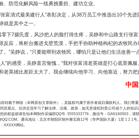
验、防范化解风险一线勇挑重担、建功立业。
富清式最美建行人”表彰决定，从38万员工中推选出10个先进
静就是其中之一。
零下7摄氏度，风沙把人的脸打得生疼，吴静和中山路支行张富
原反应，将柜台搬进戈壁荒漠，手把手协助种植枸杞的农牧民办理
了。”吴静说，“只要能帮到农牧民，哪怕只是让他们生活改善一
谢谢有你温暖了四季
”的感受，吴静直言惭愧，“我对张富清老英雄是打心底里佩服
和老英雄比差距太大了。我会继续向他学习、向他靠近，努力把
中国
内容转载于网络（本网原创文章除外），其版权均属于原作者或归属权利人。我们尊
同其观点。仅供交流学习了解法律、法规、政策，如无意侵犯到贵公司或个人的知识
权益烦请告知本网制作采编部QQ号: 3555333776，微信号：GAN160003，请
3776@QQ.COM。通讯地址：北京市朝阳区朝外雅宝路12号（华声国际大厦）1层 1 
XXXXX网站。
今年投资意愿榜揭晓