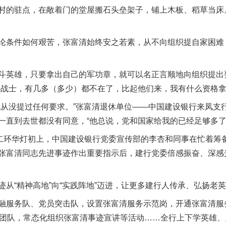
的驻点，在敞着门的堂屋搬石头垒架子，铺上木板、稻草当床。
条件如何艰苦，张富清始终安之若素，从不向组织提自家困难：
英雄，只要拿出自己的军功章，就可以名正言顺地向组织提出
的战士，有几多（多少）都不在了，比起他们来，我有什么资格拿
没提过任何要求。”张富清退休单位——中国建设银行来凤支
一直到去世都没有同意，“他总说，党和国家给我的已经足够多了
环华灯初上，中国建设银行党委宣传部的李杏和同事在忙着筹备
张富清同志先进事迹作出重要指示后，建行党委倍感振奋、深感光
茶叶“炒上天”
“精神高地”向“实践阵地”迈进，让更多建行人传承、弘扬老
务队、党员突击队，设置张富清服务示范岗，开通张富清服务热
0余个团队，常态化组织张富清事迹宣讲等活动……全行上下学英雄