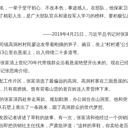
名，一辈子坚守初心、不改本色，事迹感人。在部队，他保家卫
了精彩人生，是广大部队官兵和退役军人学习的榜样。要积极弘
——2019年4月21日，习近平总书记对张
镇高洞村村民廖达友带着刚摘的笋子、豌豆，坐上“村村通”公
有3公里在悬崖上，出入得绕二十多道弯。
富清上世纪70年代带领群众沿着悬崖绝壁开出来的。现在已
书记张思南介绍。
工作片区，张富清选了最偏远的高洞。高洞村寨在三面悬崖的
，只有肩膀挑。曾有背着山货的老百姓连人带货摔下来。
的张富清四处奔走筹款、规划勘测，办公就住在山洞里。他和突
是从石壁上凿出了一条路来，圆了高洞群众的世代梦想。
跟记者讲述了草鞋的故事。有一次，张富清和他经过一个供销
当即把供销社主任找来，严肃批评道：“这样的草鞋，你卖给老