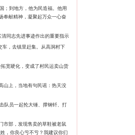
国；到地方，他为民造福。他用
扬奉献精神，凝聚起万众一心奋
富清同志先进事迹作出的重要指示
交车，去镇里赶集。从高洞村下
经拓宽硬化，变成了村民运卖山货
高山上，当地有句民谣：热天没
击队员一起抡大锤、撑钢钎、打
门市部，发现售卖的草鞋被老鼠
百姓，你良心亏不亏？我建议你们