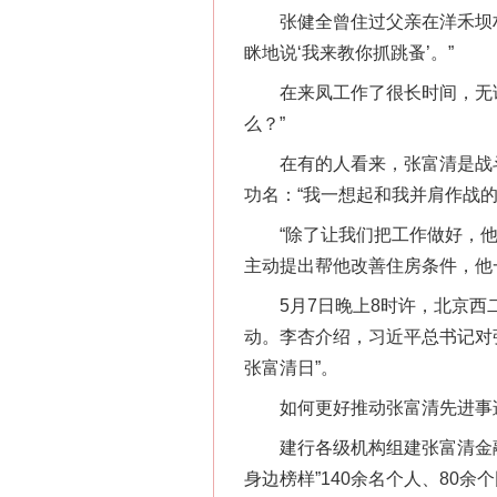
张健全曾住过父亲在洋禾坝村
眯地说‘我来教你抓跳蚤’。”
在来凤工作了很长时间，无论
么？”
在有的人看来，张富清是战斗
功名：“我一想起和我并肩作战
“除了让我们把工作做好，他从
主动提出帮他改善住房条件，他
5月7日晚上8时许，北京西二
动。李杏介绍，习近平总书记对
张富清日”。
网上购药对药下症？
如何更好推动张富清先进事迹从
建行各级机构组建张富清金融服
身边榜样”140余名个人、8