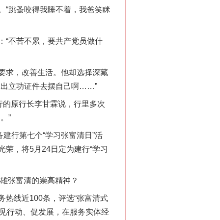
“跳蚤咬得我睡不着，我爸笑眯
“不苦不累，要共产党员做什
要求，改善生活。他却选择深藏
出立功证件去摆自己啊……”
行的原行长李甘霖说，行里多次
。”
建行第七个“学习张富清日”活
荣，将5月24日定为建行“学习
“神药”背后的真相
英雄张富清的崇高精神？
线近100条，评选“张富清式
、见行动、促发展，在服务实体经