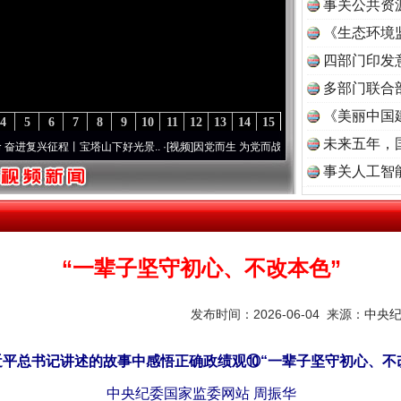
事关公共资
《生态环境
读
四部门印发
多部门联合
《美丽中国
4
5
6
7
8
9
10
11
12
13
14
15
未来五年，
征程丨宝塔山下好光景..
·[视频]
因党而生 为党而战——百年“纪”事⑧加强纪律..
·[视频]
事关人工智
“一辈子坚守初心、不改本色”
发布时间：2026-06-04 来源：
中央
平总书记讲述的故事中感悟正确政绩观⑩“一辈子坚守初心、不
中央纪委国家监委网站 周振华