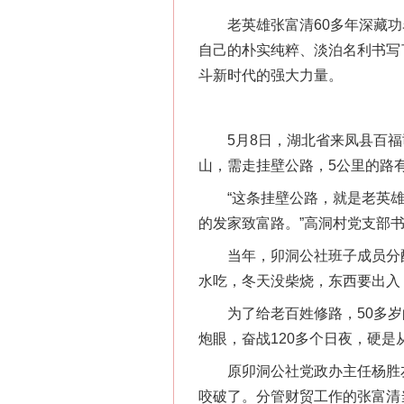
老英雄张富清60多年深藏功
自己的朴实纯粹、淡泊名利书写
斗新时代的强大力量。
5月8日，湖北省来凤县百福司
山，需走挂壁公路，5公里的路
“这条挂壁公路，就是老英雄张
的发家致富路。”高洞村党支部
当年，卯洞公社班子成员分配
水吃，冬天没柴烧，东西要出入
为了给老百姓修路，50多岁
炮眼，奋战120多个日夜，硬
原卯洞公社党政办主任杨胜友
咬破了。分管财贸工作的张富清