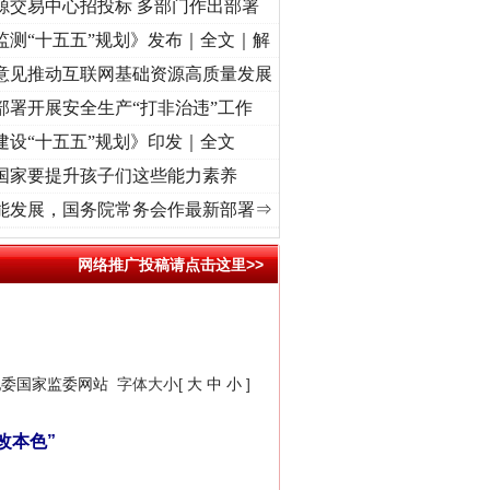
源交易中心招投标 多部门作出部署
监测“十五五”规划》发布｜全文｜解
意见推动互联网基础资源高质量发展
部署开展安全生产“打非治违”工作
建设“十五五”规划》印发｜全文
国家要提升孩子们这些能力素养
牢记初心使命 奋进复兴征程丨“转折之城”激荡..
·[视频]
牢记初心使命 奋进复兴征程丨红船
能发展，国务院常务会作最新部署⇒
网络推广投稿请点击这里>>
纪委国家监委网站
字体大小[
大
中
小
]
改本色”