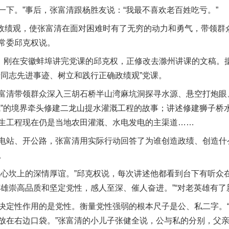
一下。”事后，张富清跟杨胜友说：“我最不喜欢老百姓吃亏。”
政绩观，使张富清在面对困难时有了无穷的动力和勇气，带领群
常委邱克权说。
刚在安徽蚌埠讲完党课的邱克权，正修改去滁州讲课的文稿。据
清同志先进事迹、树立和践行正确政绩观”党课。
清带领群众深入三胡石桥半山湾麻坑洞探寻水源、悬空打炮眼
我”的境界牵头修建二龙山提水灌溉工程的故事；讲述修建狮子桥
生工程现在仍是当地农田灌溉、水电发电的主渠道……
站、开公路，张富清用实际行动回答了为谁创造政绩、创造什
。
坎上的深情厚谊。”邱克权说，每次讲述他都看到台下有听众
英雄崇高品质和坚定党性，感人至深、催人奋进。”“对老英雄有了
定性作用的是党性。衡量党性强弱的根本尺子是公、私二字。“
放在右边口袋。”张富清的小儿子张健全说，公与私的分别，父