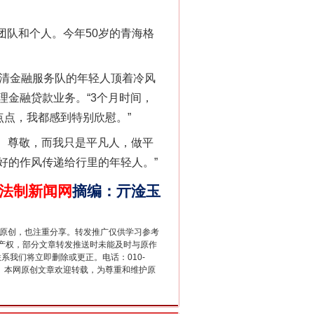
团队和个人。今年50岁的青海格
清金融服务队的年轻人顶着冷风
金融贷款业务。“3个月时间，
点点，我都感到特别欣慰。”
法官巧妙执行解纠纷
、尊敬，而我只是平凡人，做平
好的作风传递给行里的年轻人。”
法制新闻网
摘编
：
亓淦玉
重原创，也注重分享。转发推广仅供学习参考
产权，部分文章转发推送时未能及时与原作
联系我们将立即删除或更正。电话：010-
2 1号。本网原创文章欢迎转载，为尊重和维护原
新中国诞生的见证