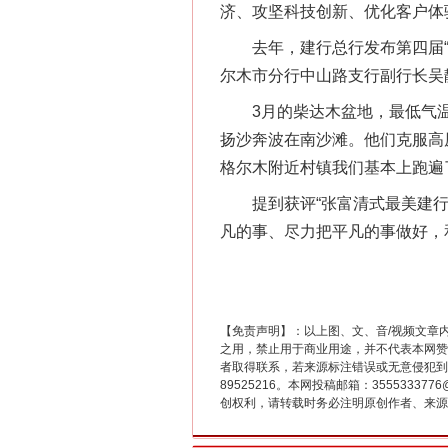
济、攻坚科技创新、优化客户体
去年，建行总行发布第四届“张
尔木市分行中山路支行副行长吴
3月的柴达木盆地，最低气温
扬沙奔波在南沙滩。他们克服高
格尔木附近村镇我们基本上跑遍
这是一记警钟！
提到获评“张富清式最美建行人
凡的事、尽力把平凡的事做好，
【免责声明】：以上图、文、音/视频文章
之用，禁止用于商业用途，并不代表本网赞
者取得联系，若来源标注错误或无意侵犯到您的
89525216。本网投稿邮箱：355533
创权利，请转载时务必注明原创作者、来源：
在谋一域中谋全局