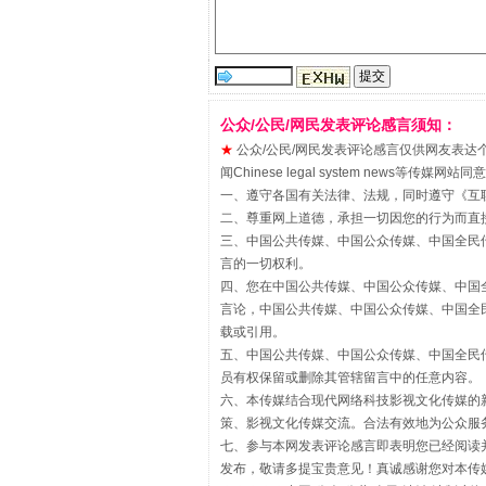
“刷贴”乱象丛生
公众/公民/网民发表评论感言须知：
★
公众/公民/网民发表评论感言仅供网友表达个人看法
闻Chinese legal system new
一、遵守各国有关法律、法规，同时遵守《
互
二、尊重网上道德，承担一切因您的行为而直
三、中国公共传媒、中国公众传媒、中国全民传媒China 
言的一切权利。
四、您在中国公共传媒、中国公众传媒、中国全民传媒Chin
言论，中国公共传媒、中国公众传媒、中国全民传媒China
载或引用。
五、中国公共传媒、中国公众传媒、中国全民传媒China 
揭批美国五大"原罪"
员有权保留或删除其管辖留言中的任意内容。
六、本传媒结合现代网络科技影视文化传媒的新
策、影视文化传媒交流。合法有效地为公众服
七、参与本网发表评论感言即表明您已经阅读并
发布，敬请多提宝贵意见！真诚感谢您对本传